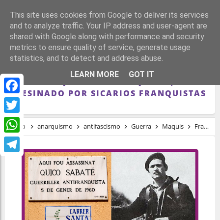
This site uses cookies from Google to deliver its services
and to analyze traffic. Your IP address and user-agent are
shared with Google along with performance and security
metrics to ensure quality of service, generate usage
statistics, and to detect and address abuse.
FRANCISCO SABATÉ, COMBATIENTE
LEARN MORE
GOT IT
ANTIFRANQUISTA Y ANARQUISTA, FUE
ASESINADO POR SICARIOS FRANQUISTAS
Facebook
Twitter
Inicio
anarquismo
antifascismo
Guerra
Maquis
Francisco Sabaté, combatiente antifranquista y anarquista, fue asesinado por sicarios franquistas
WhatsApp
Telegram