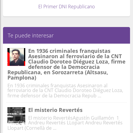
El Primer DNI Republicano
Te puede interesar
En 1936 criminales franquistas
Asesinaron al ferroviario de la CNT
Claudio Doroteo Diéguez Loza, firme
defensor de la Democracia
Republicana, en Sorozarreta (Altsasu,
Pamplona)
En 1936 criminales franquistas Asesinaron al
ferroviario de la CNT Claudio Doroteo Diéguez Loza,
firme defensor de la Democracia Repub ...
El misterio Revertés
El misterio RevertésAgustín Guillamón 1
Andreu Revertés LLopart Andreu Revertés
Llopart (Cornellà de ...