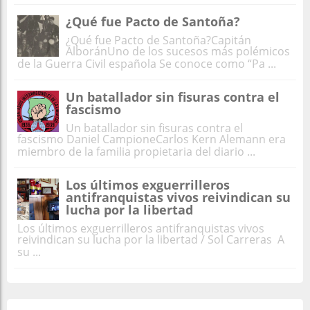
¿Qué fue Pacto de Santoña?
¿Qué fue Pacto de Santoña?Capitán
AlboránUno de los sucesos más polémicos
de la Guerra Civil española Se conoce como “Pa ...
Un batallador sin fisuras contra el
fascismo
Un batallador sin fisuras contra el
fascismo Daniel CampioneCarlos Kern Alemann era
miembro de la familia propietaria del diario ...
Los últimos exguerrilleros
antifranquistas vivos reivindican su
lucha por la libertad
Los últimos exguerrilleros antifranquistas vivos
reivindican su lucha por la libertad / Sol Carreras A
su ...