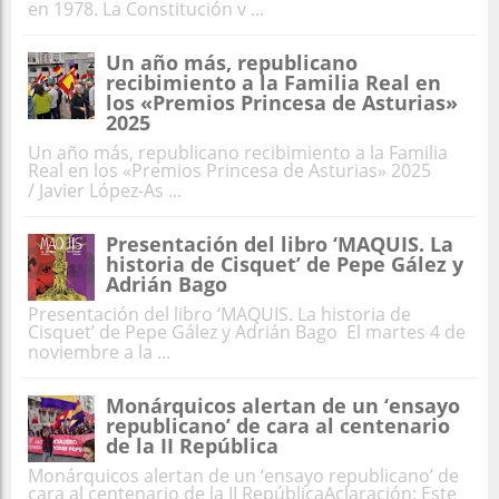
en 1978. La Constitución v ...
Un año más, republicano
recibimiento a la Familia Real en
los «Premios Princesa de Asturias»
2025
Un año más, republicano recibimiento a la Familia
Real en los «Premios Princesa de Asturias» 2025
/ Javier López-As ...
Presentación del libro ‘MAQUIS. La
historia de Cisquet’ de Pepe Gález y
Adrián Bago
Presentación del libro ‘MAQUIS. La historia de
Cisquet’ de Pepe Gález y Adrián Bago El martes 4 de
noviembre a la ...
Monárquicos alertan de un ‘ensayo
republicano’ de cara al centenario
de la II República
Monárquicos alertan de un ‘ensayo republicano’ de
cara al centenario de la II RepúblicaAclaración: Este