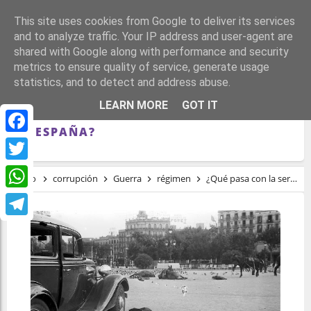
This site uses cookies from Google to deliver its services
and to analyze traffic. Your IP address and user-agent are
shared with Google along with performance and security
metrics to ensure quality of service, generate usage
statistics, and to detect and address abuse.
¿QUÉ PASA CON LA SERIE PROYECTADA
LEARN MORE
GOT IT
DE MOVIESTAR PLUS SOBRE LA GUERRA
DE ESPAÑA?
Facebook
Twitter
Inicio
corrupción
Guerra
régimen
¿Qué pasa con la serie proyectada de moviestar plus sobre la guerra de españa?
WhatsApp
Telegram