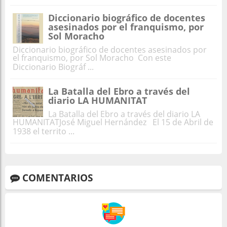
Diccionario biográfico de docentes
asesinados por el franquismo, por
Sol Moracho
Diccionario biográfico de docentes asesinados por
el franquismo, por Sol Moracho Con este
Diccionario Biográf ...
La Batalla del Ebro a través del
diario LA HUMANITAT
La Batalla del Ebro a través del diario LA
HUMANITATJosé Miguel Hernández El 15 de Abril de
1938 el territo ...
COMENTARIOS