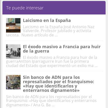
Te puede interesar
Laicismo en la España
Laicismo en la España José Antonio Naz
Valverde. Profesor jubilado y activista
laicista. Nuevo artículo de ...
El éxodo masivo a Francia para huir
de la guerra
El éxodo masivo a Francia para huir de la
guerraAntton Iparraguirre Irun fue la primera
ciudad del Estado que experimentó un exilio ma ...
Sin banco de ADN para los
represaliados por el franquismo:
«Hay que identificarlos y
enterrarnos dignamente»
Sin banco de ADN para los represaliados por el
franquismo: «Hay que identificarlos y enterrarnos
dignamente» / Ana G. Ba ...