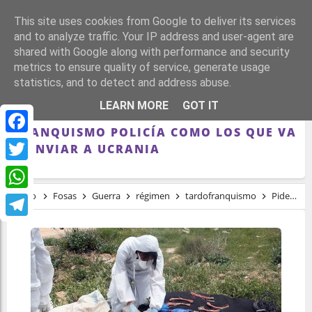
This site uses cookies from Google to deliver its services
and to analyze traffic. Your IP address and user-agent are
shared with Google along with performance and security
metrics to ensure quality of service, generate usage
statistics, and to detect and address abuse.
PIDEN AL GOBIERNO QUE MANDE A
LEARN MORE
GOT IT
INVESTIGAR LAS FOSAS DEL
FRANQUISMO POLICÍA COMO LOS QUE VA
Facebook
A ENVIAR A UCRANIA
Twitter
Inicio
Fosas
Guerra
régimen
tardofranquismo
Piden al Gobierno que mande a investigar las fosas del franquismo policía como los que va a enviar a Ucrania
WhatsApp
Telegram