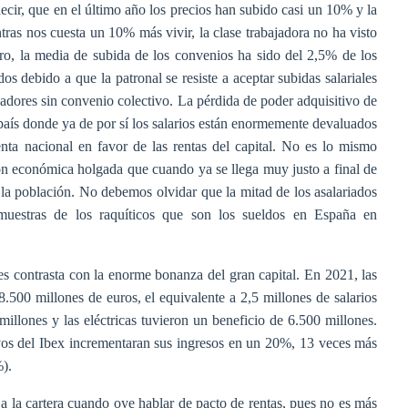
decir, que en el último año los precios han subido casi un 10% y la
ras nos cuesta un 10% más vivir, la clase trabajadora no ha visto
ero, la media de subida de los convenios ha sido del 2,5% de los
s debido a que la patronal se resiste a aceptar subidas salariales
ajadores sin convenio colectivo. La pérdida de poder adquisitivo de
 país donde ya de por sí los salarios están enormemente devaluados
nta nacional en favor de las rentas del capital. No es lo mismo
ón económica holgada que cuando ya se llega muy justo a final de
e la población. No debemos olvidar que la mitad de los asalariados
uestras de los raquíticos que son los sueldos en España en
res contrasta con la enorme bonanza del gran capital. En 2021, las
.500 millones de euros, el equivalente a 2,5 millones de salarios
llones y las eléctricas tuvieron un beneficio de 6.500 millones.
ivos del Ibex incrementaran sus ingresos en un 20%, 13 veces más
).
 a la cartera cuando oye hablar de pacto de rentas, pues no es más