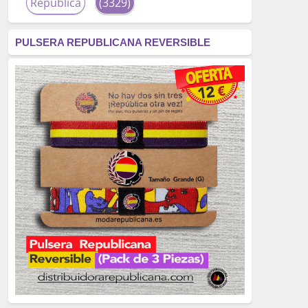
República
(3329)
corrupción
(3266)
PULSERA REPUBLICANA REVERSIBLE
fascismo
(2677)
tardofranquismo
(2320)
Actualidad
(2319)
monarquía
(2253)
borbones
(2176)
Cultura
(2163)
Guerra
(1674)
genocidio
(1234)
mujer
(1070)