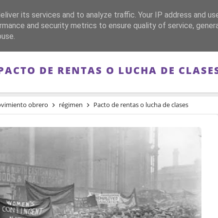
liver its services and to analyze traffic. Your IP address and us
CA
FRANQUISMO
GUERRA DE ESPAÑA
MEMORIA
rmance and security metrics to ensure quality of service, gene
buse.
PACTO DE RENTAS O LUCHA DE CLASE
vimiento obrero
régimen
Pacto de rentas o lucha de clases