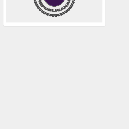
justicia
(258)
Holocausto
(239)
Maquis
(237)
capitalismo
(228)
crisis sanitaria
(228)
Catalunya Proces
(227)
Lucha de clases
(211)
comunismo
(208)
bebés robados
(199)
Imperialismo
(189)
LGTBIQ
(181)