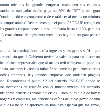
inturón mientras las grandes empresas mantienen sus enormes
 cuando un trabajador medio paga un 30% de IRPF y una gran
Dónde quedó ese compromiso de establecer al menos un mínimo
cios empresariales? Recordemos que el pacto PSOE-UP recogía en
as grandes corporaciones que se ampliaría hasta el 18% para las
 A estas alturas de legislatura muy iluso hay que ser para pensar
o.
ba, la clase trabajadora perdía ingresos y las pymes sufrían por
récord sin que el Gobierno tuviera la valentía para establecer un
 beneficios empresariales que al menos redistribuyera un poco los
nera, mientras la elevada inflación se come los pequeños salarios
queñas empresas, hay grandes empresas que obtienen pingües
ctrico. Recordemos el punto 3.2 del acuerdo PSOE-UP donde se
vos necesarios en relación con el funcionamiento del mercado
cida como beneficios caídos del cielo)”. Bien, pues a día de hoy y
 hogares y empresas, los beneficios caídos del cielo gozan de una
n ellos o no se ha aprobado un impuesto especial que los grave,