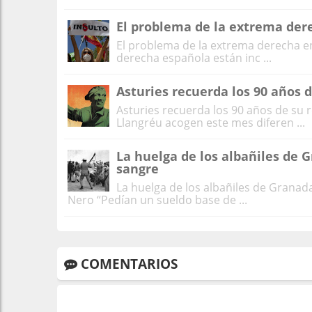
El problema de la extrema der
El problema de la extrema derecha e
derecha española están inc ...
Asturies recuerda los 90 años 
Asturies recuerda los 90 años de su r
Llangréu acogen este mes diferen ...
La huelga de los albañiles de 
sangre
La huelga de los albañiles de Grana
Nero “Pedían un sueldo base de ...
COMENTARIOS