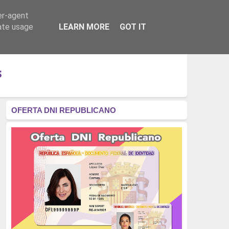
er-agent
RÉGIMEN - MONARQUÍA
CULTURA - LIBROS
rate usage
LEARN MORE
GOT IT
S
OFERTA DNI REPUBLICANO