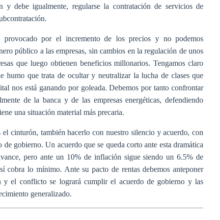
 y debe igualmente, regularse la contratación de servicios de
ubcontratación.
al provocado por el incremento de los precios y no podemos
ero público a las empresas, sin cambios en la regulación de unos
esas que luego obtienen beneficios millonarios. Tengamos claro
e humo que trata de ocultar y neutralizar la lucha de clases que
ital nos está ganando por goleada. Debemos por tanto confrontar
almente de la banca y de las empresas energéticas, defendiendo
iene una situación material más precaria.
s el cinturón, también hacerlo con nuestro silencio y acuerdo, con
o de gobierno. Un acuerdo que se queda corto ante esta dramática
avance, pero ante un 10% de inflación sigue siendo un 6.5% de
 sí cobra lo mínimo. Ante su pacto de rentas debemos anteponer
n y el conflicto se logrará cumplir el acuerdo de gobierno y las
ecimiento generalizado.