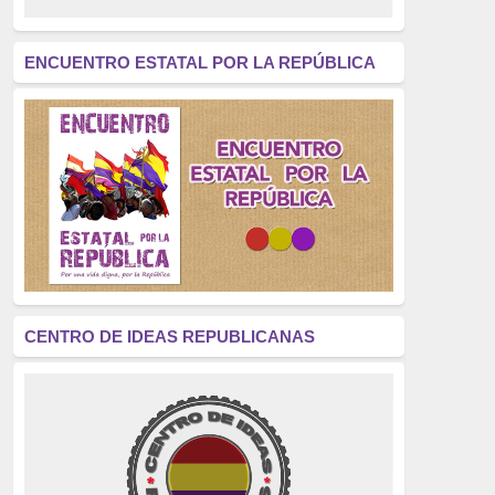
revolución
(312)
América Latina
(305)
ENCUENTRO ESTATAL POR LA REPÚBLICA
Exhumación
(304)
Golpe de Estado
(304)
Brigadas Internacionales
(303)
pensamiento
(294)
Revisionismo
(289)
La Transición
(275)
CENTRO DE IDEAS REPUBLICANAS
presos políticos
(273)
educación pública
(270)
La Izquierda
(260)