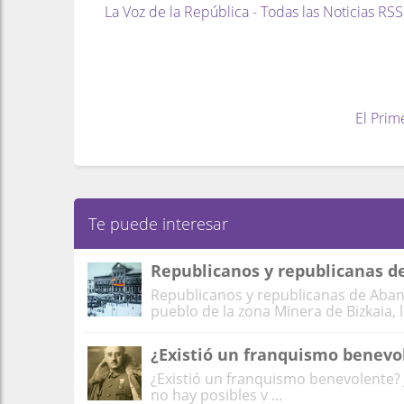
La Voz de la República - Todas las Noticias RSS
El Prim
Te puede interesar
Republicanos y republicanas d
Republicanos y republicanas de Aban
pueblo de la zona Minera de Bizkaia, li
¿Existió un franquismo benevo
¿Existió un franquismo benevolente?
no hay posibles v ...