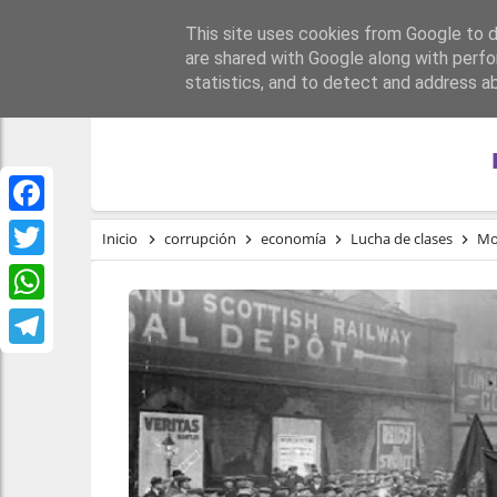
This site uses cookies from Google to de
PORTADA
REPÚBLI
are shared with Google along with perfo
statistics, and to detect and address a
Facebook
Inicio
corrupción
economía
Lucha de clases
Mo
Twitter
WhatsApp
Telegram