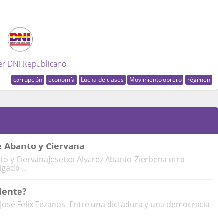
er DNI Republicano
corrupción
economía
Lucha de clases
Movimiento obrero
régimen
e Abanto y Ciervana
to y CiervanaJosetxo Alvarez Abanto-Zierbena otro
gado ...
lente?
 José Félix Tezanos Entre una dictadura y una democracia