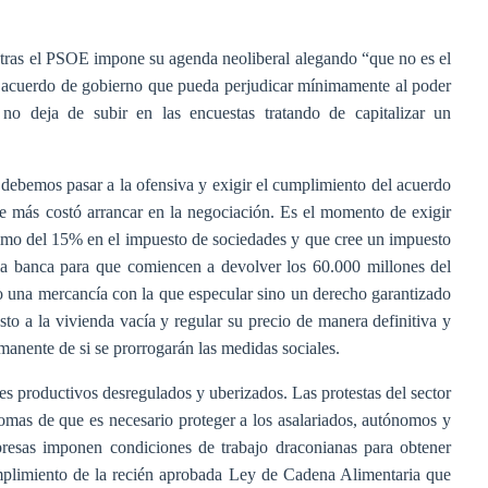
ntras el PSOE impone su agenda neoliberal alegando “que no es el
l acuerdo de gobierno que pueda perjudicar mínimamente al poder
no deja de subir en las encuestas tratando de capitalizar un
bemos pasar a la ofensiva y exigir el cumplimiento del acuerdo
e más costó arrancar en la negociación. Es el momento de exigir
nimo del 15% en el impuesto de sociedades y que cree un impuesto
a la banca para que comiencen a devolver los 60.000 millones del
o una mercancía con la que especular sino un derecho garantizado
to a la vivienda vacía y regular su precio de manera definitiva y
anente de si se prorrogarán las medidas sociales.
es productivos desregulados y uberizados. Las protestas del sector
ntomas de que es necesario proteger a los asalariados, autónomos y
resas imponen condiciones de trabajo draconianas para obtener
umplimiento de la recién aprobada Ley de Cadena Alimentaria que