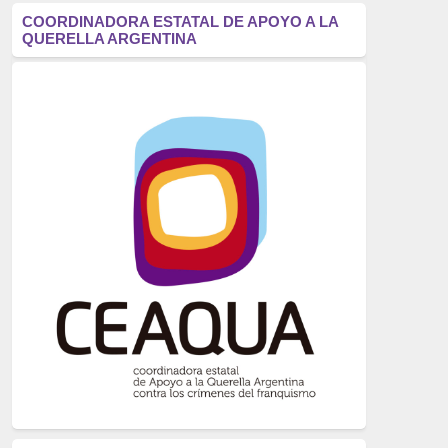
antifascismo
(1006)
COORDINADORA ESTATAL DE APOYO A LA
QUERELLA ARGENTINA
Eventos
(914)
Historia
(752)
Crímenes del franquismo
(721)
dictadura
(699)
Feminismo
(607)
neofranquismo
(567)
Justicia Universal
(527)
Derechos Humanos
(522)
Nacionalcatolicismo
(514)
Exilio
(506)