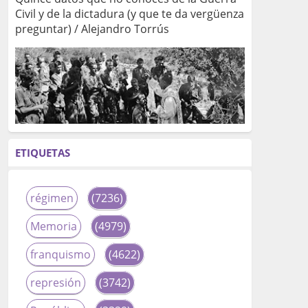
Civil y de la dictadura (y que te da vergüenza
preguntar) / Alejandro Torrús
ETIQUETAS
régimen
(7236)
Memoria
(4979)
franquismo
(4622)
represión
(3742)