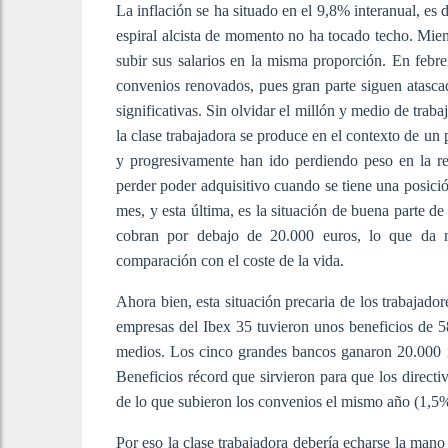
L
a inflación se ha situado en el 9,8% interanual, es 
espiral alcista de momento no ha tocado techo. Mient
subir sus salarios en la misma proporción. En febr
convenios renovados, pues gran parte siguen atascado
significativas. Sin olvidar el millón y medio de trab
la clase trabajadora se produce en el contexto de un
y progresivamente han ido perdiendo peso en la re
perder poder adquisitivo cuando se tiene una posici
mes, y esta última, es la situación de buena parte d
cobran por debajo de 20.000 euros, lo que da m
comparación con el coste de la vida.
Ahora bien, esta situación precaria de los trabajado
empresas del Ibex 35 tuvieron unos beneficios de 58
medios. Los cinco grandes bancos ganaron 20.000 mi
Beneficios récord que sirvieron para que los direct
de lo que subieron los convenios el mismo año (1,5%
Por eso la clase trabajadora debería echarse la mano