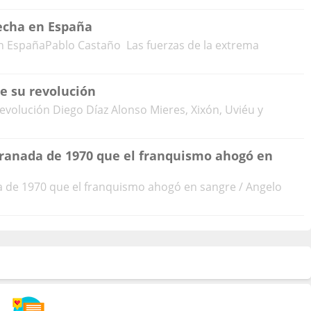
echa en España
n EspañaPablo Castaño Las fuerzas de la extrema
de su revolución
evolución Diego Díaz Alonso Mieres, Xixón, Uviéu y
Granada de 1970 que el franquismo ahogó en
da de 1970 que el franquismo ahogó en sangre / Angelo