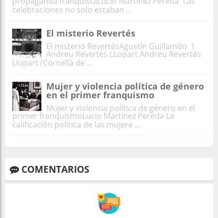
propaganda franquistaLucio Martínez Pereda Las
celebraciones no solo estaban ...
El misterio Revertés
El misterio RevertésAgustín Guillamón 1
Andreu Revertés LLopart Andreu Revertés
Llopart (Cornellà de ...
Mujer y violencia política de género
en el primer franquismo
Mujer y violencia política de género en el
primer franquismoLucio Martínez Pereda La
calificación política de las mujere ...
COMENTARIOS