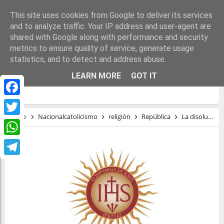
This site uses cookies from Google to deliver its services
and to analyze traffic. Your IP address and user-agent are
shared with Google along with performance and security
metrics to ensure quality of service, generate usage
statistics, and to detect and address abuse.
LA DISOLUCIÓN DE LA COMPAÑÍA DE
LEARN MORE
GOT IT
JESÚS EN LA II REPÚBLICA
Facebook
Inicio
Nacionalcatolicismo
religión
República
La disolución de la Compañía de Jesús en la II República
Twitter
WhatsApp
Telegram