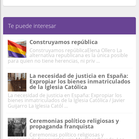
Te puede interesar
Construyamos república
Construyamos repúblicaElena Ollero La
alternativa republicana es la única posible
para quien no tiene herencias, ni priv ...
La necesidad de justicia en España:
Expropiar los bienes inmatriculados
de la Iglesia Católica
La necesidad de justicia en España: Expropiar los
bienes inmatriculados de la Iglesia Católica / Javier
Guijarro La Iglesia Catól ...
Ceremonias político religiosas y
propaganda franquista
Ceremonias político religiosas y