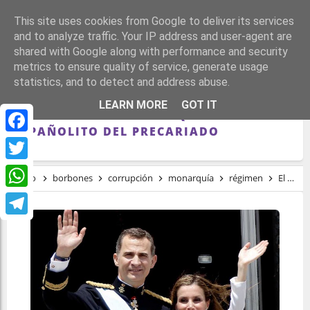
This site uses cookies from Google to deliver its services
and to analyze traffic. Your IP address and user-agent are
shared with Google along with performance and security
metrics to ensure quality of service, generate usage
statistics, and to detect and address abuse.
EL PATRIMONIO DE FELIPE VI YA LO
LEARN MORE
GOT IT
QUISIERA PARA SÍ CUALQUIER
ESPAÑOLITO DEL PRECARIADO
Facebook
Twitter
Inicio
borbones
corrupción
monarquía
régimen
El patrimonio de Felipe VI ya lo quisiera para sí cualquier españolito del precariado
WhatsApp
Telegram