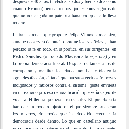
después de 40 años, tutelados, atados y bien atados como
cuando
Franco
) pero al menos que estemos seguros de
que no nos engaña un patriarca bananero que se lo lleva
muerto.
La transparencia que propone Felipe VI nos parece bien,
aunque no servirá de mucho porque los españoles ya han
perdido la fe en todo, en la política, en sus dirigentes, en
Pedro Sánchez
(un odiado
Macron
a la española) y en
la propia democracia liberal. Después de tantos años de
corrupción y mentiras los ciudadanos han caído en la
agria desafección, al igual que nuestros vecinos franceses
indignados y rabiosos contra el sistema, gente envuelta
en un extraño proceso de nazificación que sería capaz de
votar a
Hitler
si pudieran resucitarlo. El pueblo está
harto de un modelo injusto en el que siempre prosperan
los mismos, de modo que ha decidido reventar la
democracia desde dentro. Lo que en castellano antiguo
se conoce como cagarse en el convento. Curiosamente,