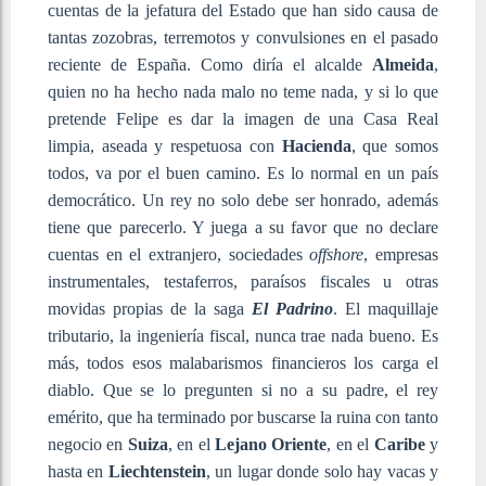
cuentas de la jefatura del Estado que han sido causa de
tantas zozobras, terremotos y convulsiones en el pasado
reciente de España. Como diría el alcalde
Almeida
,
quien no ha hecho nada malo no teme nada, y si lo que
pretende Felipe es dar la imagen de una Casa Real
limpia, aseada y respetuosa con
Hacienda
, que somos
todos, va por el buen camino. Es lo normal en un país
democrático. Un rey no solo debe ser honrado, además
tiene que parecerlo. Y juega a su favor que no declare
cuentas en el extranjero, sociedades
offshore
, empresas
instrumentales, testaferros, paraísos fiscales u otras
movidas propias de la saga
El Padrino
. El maquillaje
tributario, la ingeniería fiscal, nunca trae nada bueno. Es
más, todos esos malabarismos financieros los carga el
diablo. Que se lo pregunten si no a su padre, el rey
emérito, que ha terminado por buscarse la ruina con tanto
negocio en
Suiza
, en el
Lejano Oriente
, en el
Caribe
y
hasta en
Liechtenstein
, un lugar donde solo hay vacas y