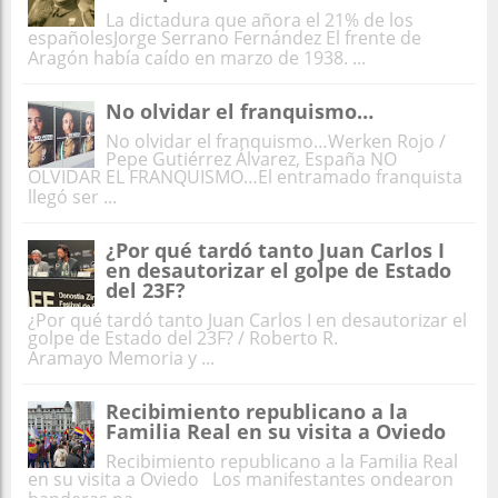
La dictadura que añora el 21% de los
españolesJorge Serrano Fernández El frente de
Aragón había caído en marzo de 1938. ...
No olvidar el franquismo…
No olvidar el franquismo…Werken Rojo /
Pepe Gutiérrez Álvarez, España NO
OLVIDAR EL FRANQUISMO…El entramado franquista
llegó ser ...
¿Por qué tardó tanto Juan Carlos I
en desautorizar el golpe de Estado
del 23F?
¿Por qué tardó tanto Juan Carlos I en desautorizar el
golpe de Estado del 23F? / Roberto R.
Aramayo Memoria y ...
Recibimiento republicano a la
Familia Real en su visita a Oviedo
Recibimiento republicano a la Familia Real
en su visita a Oviedo Los manifestantes ondearon