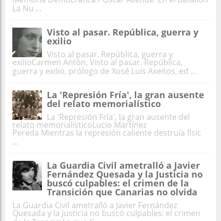
La Nu ...
Visto al pasar. República, guerra y
exilio
Visto al pasar. República, guerra y
exilioCarmen Antón, Visto al pasar. República,
guerra y exilio, prólogo de Xosé Luís Axeitos, ed ...
La 'Represión Fría', la gran ausente
del relato memorialístico
La 'Represión Fría', la gran ausente del
relato memorialísticoLucio Martínez
Pereda Mientras la represión caliente destruía físic
...
La Guardia Civil ametralló a Javier
Fernández Quesada y la Justicia no
buscó culpables: el crimen de la
Transición que Canarias no olvida
La Guardia Civil ametralló a Javier Fernández
Quesada y la Justicia no buscó culpables: el crimen