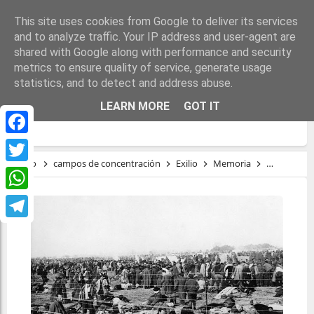
This site uses cookies from Google to deliver its services
and to analyze traffic. Your IP address and user-agent are
shared with Google along with performance and security
metrics to ensure quality of service, generate usage
statistics, and to detect and address abuse.
ASOCIACIÓN DE DESCENDIENTES DEL
LEARN MORE
GOT IT
EXILIO REPUBLICANO ESPAÑOL
Facebook
Inicio
campos de concentración
Exilio
Memoria
República
Twitter
WhatsApp
Telegram