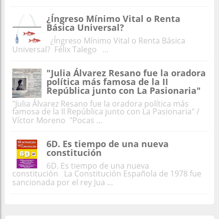
¿Íngreso Mínimo Vital o Renta
Básica Universal?
¿Íngreso Mínimo Vital o Renta Básica
Universal? Félix Talego ...
"Julia Álvarez Resano fue la oradora
política más famosa de la II
República junto con La Pasionaria"
"Julia Álvarez Resano fue la oradora política más
famosa de la II República junto con La Pasionaria" /
Víctor Moreno "Pocas ...
6D. Es tiempo de una nueva
constitución
6D. Es tiempo de una nueva
constitución La Constitución Española de 1978 fue
sancionada por el rey Jua ...