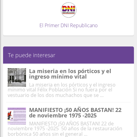
El Primer DNI Republicano
Te puede interesar
La miseria en los pórticos y el
ingreso mínimo vital
La miseria en los pórticos y el ingreso
mínimo vital Félix Población Si no fuera por el
vestuario de los dos muchachos que se ...
MANIFIESTO ¡50 AÑOS BASTAN! 22
de noviembre 1975 -2025
MANIFIESTO ¡50 AÑOS BASTAN! 22 de
noviembre 1975 -2025 50 años de la restauración
borbónica 50 años sin el general ...