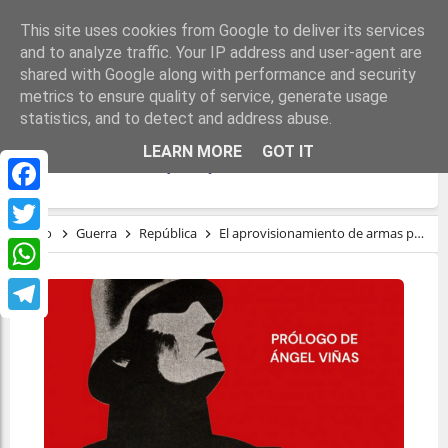
This site uses cookies from Google to deliver its services
and to analyze traffic. Your IP address and user-agent are
shared with Google along with performance and security
metrics to ensure quality of service, generate usage
statistics, and to detect and address abuse.
EL APROVISIONAMIENTO DE ARMAS PARA
LEARN MORE
GOT IT
LA REPÚBLICA (Y II)
Facebook
Inicio
Guerra
República
El aprovisionamiento de armas para la República (y II)
Twitter
WhatsApp
Telegram