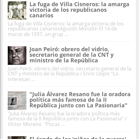
La fuga de Villa Cisneros: la amarga
victoria de los republicanos
canarios
La fuga de Villa Cisneros: la amarga victoria de los
republicanos canariosAgustín Monzón El 14 de
marzo de 1937, un grup ...
Joan Peiró: obrero del vidrio,
secretario general de la CNT y
ministro de la República
Joan Peiró: obrero del vidrio, secretario general de la
CNT y ministro de la República / Enric Llopis “Lo
interesan ...
"Julia Álvarez Resano fue la oradora
política más famosa de la II
República junto con La Pasionaria"
"Julia Álvarez Resano fue la oradora política más
famosa de la II República junto con La Pasionaria" /
Víctor Moreno "Pocas ...
El éxodo de los 'niños de la guerra'