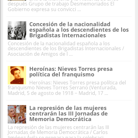
después Grupo de trabajo Desmemoriados El
Gobierno expresa su convicci ...
Concesión de la nacionalidad
española a los descendientes de los
Brigadistas Internacionales
Concesión de la nacionalidad española a los
descendientes de los Brigadistas Internacionales /
Asociación de Amigos de l ...
Heroínas: Nieves Torres presa
política del franquismo
Heroínas: Nieves Torres presa política del
franquismo Nieves Torres Serrano (Venturada,
Madrid, 5 de agosto de 1918 − Madrid, 17 ...
La represión de las mujeres
centrarán las III Jornadas de
Memoria Democrática
La represión de las mujeres centrarán las III
Jornadas de Memoria Democrática / Carlos
Jiménez Ávila se prepara para la celebraci ...