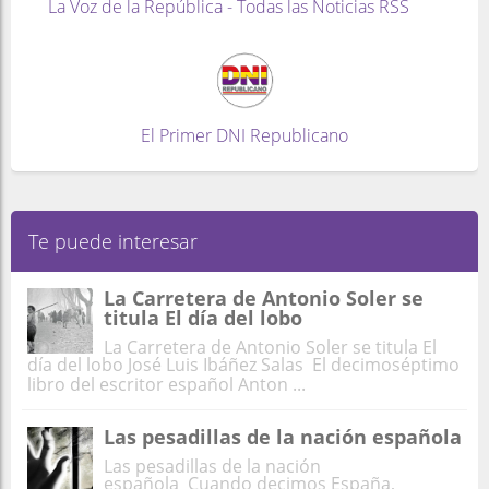
La Voz de la República - Todas las Noticias RSS
El Primer DNI Republicano
Te puede interesar
La Carretera de Antonio Soler se
titula El día del lobo
La Carretera de Antonio Soler se titula El
día del lobo José Luis Ibáñez Salas El decimoséptimo
libro del escritor español Anton ...
Las pesadillas de la nación española
Las pesadillas de la nación
española Cuando decimos España,