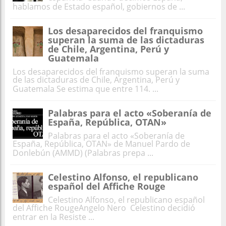
hablamos de Estado español, gobiernos de ...
Los desaparecidos del franquismo
superan la suma de las dictaduras
de Chile, Argentina, Perú y
Guatemala
Los desaparecidos del franquismo superan la suma
de las dictaduras de Chile, Argentina, Perú y
Guatemala Se estima que entre 114. ...
Palabras para el acto «Soberanía de
España, República, OTAN»
Palabras para el acto «Soberanía de
España, República, OTAN» de Manuel Pardo de
Donlebún (AMMD) (Palabras prepa ...
Celestino Alfonso, el republicano
español del Affiche Rouge
Celestino Alfonso, el republicano español
del Affiche RougeAngelo Nero Celestino decidió
entrar en la Resiste ...