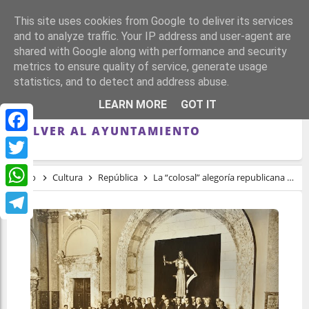
This site uses cookies from Google to deliver its services
and to analyze traffic. Your IP address and user-agent are
shared with Google along with performance and security
metrics to ensure quality of service, generate usage
statistics, and to detect and address abuse.
LA “COLOSAL” ALEGORÍA REPUBLICANA
LEARN MORE
GOT IT
QUE DESAPARECIÓ EN VALÈNCIA PODRÍA
VOLVER AL AYUNTAMIENTO
Facebook
Twitter
Inicio
Cultura
República
La “colosal” alegoría republicana que desapareció en València podría volver al Ayuntamiento
WhatsApp
Telegram