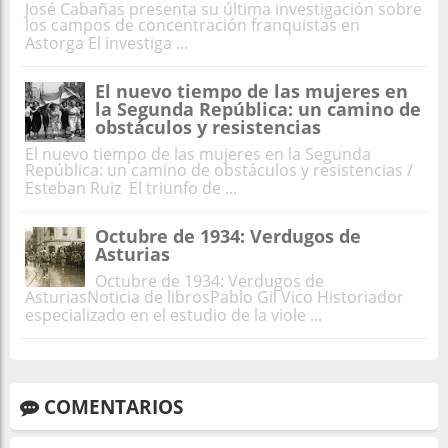
José Cabañas presenta su última investigación sobre
los campos de concentración franquistas en
Astorga El investiga ...
El nuevo tiempo de las mujeres en
la Segunda República: un camino de
obstáculos y resistencias
El nuevo tiempo de las mujeres en la Segunda
República: un camino de obstáculos y resistencias /
Esteban Ruiz El triunfo de ...
Octubre de 1934: Verdugos de
Asturias
Octubre de 1934: Verdugos de
AsturiasNoticia de librosPablo Gil Vico Historiador
especializado en el estudio de la viole ...
COMENTARIOS