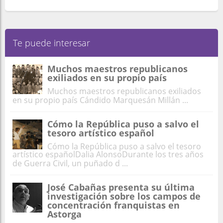
Te puede interesar
Muchos maestros republicanos
exiliados en su propio país
Muchos maestros republicanos exiliados
en su propio país Cándido Marquesán Millán ...
Cómo la República puso a salvo el
tesoro artístico español
Cómo la República puso a salvo el tesoro
artístico españolDalia AlonsoDurante los tres años
de Guerra Civil, un puñado d ...
José Cabañas presenta su última
investigación sobre los campos de
concentración franquistas en
Astorga