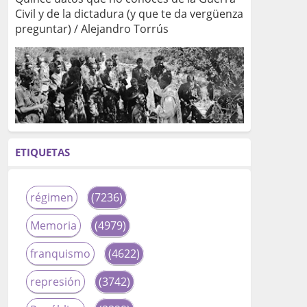
Civil y de la dictadura (y que te da vergüenza
preguntar) / Alejandro Torrús
ETIQUETAS
régimen
(7236)
Memoria
(4979)
franquismo
(4622)
represión
(3742)