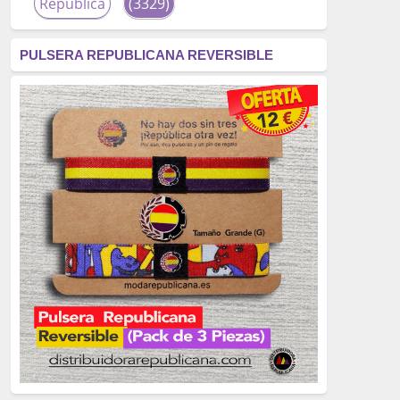
República
(3329)
corrupción
(3266)
PULSERA REPUBLICANA REVERSIBLE
fascismo
(2677)
tardofranquismo
(2320)
Actualidad
(2319)
monarquía
(2253)
borbones
(2176)
Cultura
(2163)
Guerra
(1674)
genocidio
(1234)
mujer
(1070)