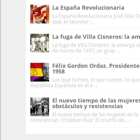
La España Revolucionaria
La España Revolucionaria José Díaz Tr
que, el secretar ...
La fuga de Villa Cisneros: la a
La fuga de Villa Cisneros: la amarga 
de marzo de 1937, un grup ...
Félix Gordon Ordaz. Presidente 
1958
Los que fuimos, lo que somos, lo que
República Española en el e ...
El nuevo tiempo de las mujere
obstáculos y resistencias
El nuevo tiempo de las mujeres en l
resistencias / Esteban Ruiz El triunfo de ...