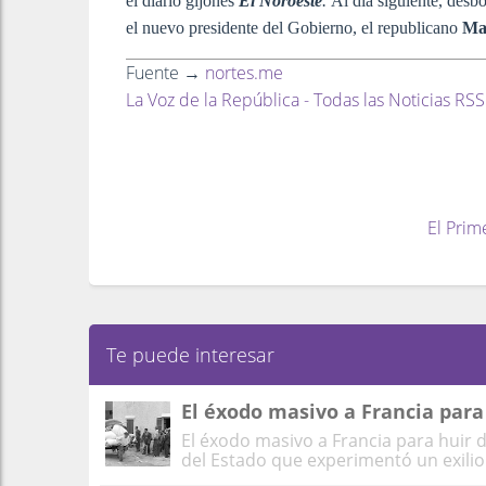
el diario gijonés
El Noroeste
.
Al día siguiente, desbo
el nuevo presidente del Gobierno, el republicano
Ma
Fuente →
nortes.me
La Voz de la República - Todas las Noticias RSS
El Prim
Te puede interesar
El éxodo masivo a Francia para
El éxodo masivo a Francia para huir d
del Estado que experimentó un exilio 