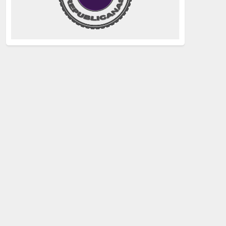
justicia
(258)
Holocausto
(239)
Maquis
(237)
capitalismo
(228)
crisis sanitaria
(228)
Catalunya Proces
(227)
Lucha de clases
(211)
comunismo
(208)
bebés robados
(199)
Imperialismo
(189)
LGTBIQ
(181)