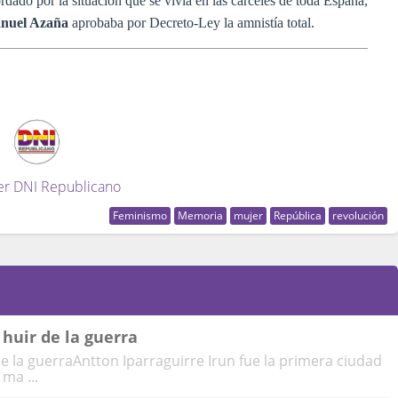
rdado por la situación que se vivía en las cárceles de toda España,
nuel Azaña
aprobaba por Decreto-Ley la amnistía total.
er DNI Republicano
Feminismo
Memoria
mujer
República
revolución
 huir de la guerra
e la guerraAntton Iparraguirre Irun fue la primera ciudad
ma ...