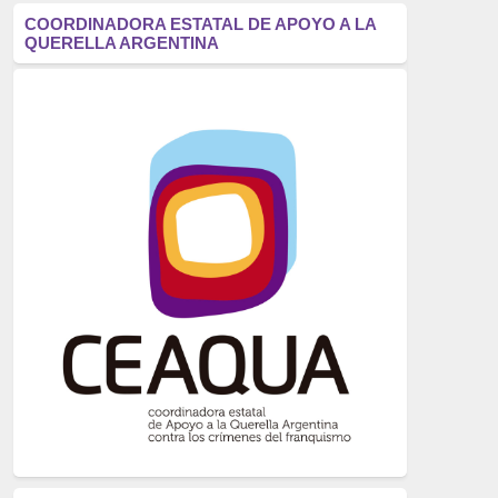
antifascismo
(1006)
COORDINADORA ESTATAL DE APOYO A LA
QUERELLA ARGENTINA
Eventos
(914)
Historia
(752)
Crímenes del franquismo
(721)
dictadura
(699)
Feminismo
(607)
neofranquismo
(567)
Justicia Universal
(527)
Derechos Humanos
(522)
Nacionalcatolicismo
(514)
Exilio
(506)