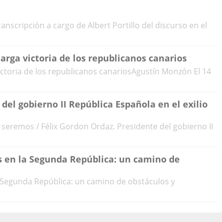
anscripción a cargo de Albert Portillo del discurso en el
marga victoria de los republicanos canarios
victoria de los republicanos canariosAgustín Monzón El 14
del gobierno II República Española en el exilio
 seremos / Félix Gordon Ordaz. Presidente del gobierno II
s en la Segunda República: un camino de
a Segunda República: un camino de obstáculos y