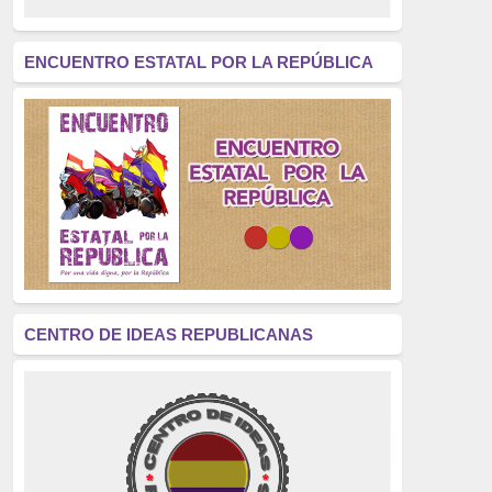
revolución
(312)
América Latina
(305)
ENCUENTRO ESTATAL POR LA REPÚBLICA
Exhumación
(304)
Golpe de Estado
(304)
Brigadas Internacionales
(303)
pensamiento
(294)
Revisionismo
(289)
La Transición
(275)
CENTRO DE IDEAS REPUBLICANAS
presos políticos
(273)
educación pública
(270)
La Izquierda
(260)