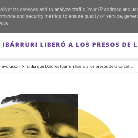
liver its services and to analyze traffic. Your IP address and us
CA
FRANQUISMO
GUERRA DE ESPAÑA
MEMORIA
rmance and security metrics to ensure quality of service, gene
buse.
 IBÁRRURI LIBERÓ A LOS PRESOS DE 
revolución
El día que Dolores Ibárruri liberó a los presos de la cárcel de Oviedo