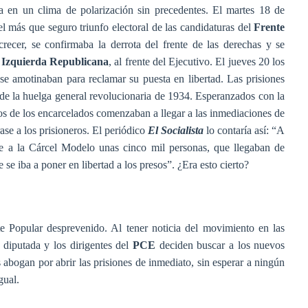
a en un clima de polarización sin precedentes. El martes 18 de
el más que seguro triunfo electoral de las candidaturas del
Frente
recer, se confirmaba la derrota del frente de las derechas y se
e
Izquierda Republicana
, al frente del Ejecutivo. El jueves 20 los
se amotinaban para reclamar su puesta en libertad. Las prisiones
de la huelga general revolucionaria de 1934. Esperanzados con la
os de los encarcelados comenzaban a llegar a las inmediaciones de
ase a los prisioneros. El periódico
El Socialista
lo contaría así: “A
te a la Cárcel Modelo unas cinco mil personas, que llegaban de
 se iba a poner en libertad a los presos”. ¿Era esto cierto?
nte Popular desprevenido. Al tener noticia del movimiento en las
a diputada y los dirigentes del
PCE
deciden buscar a los nuevos
 abogan por abrir las prisiones de inmediato, sin esperar a ningún
gual.