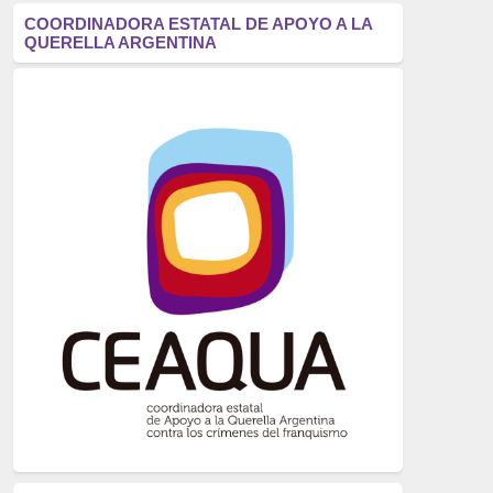
antifascismo
(1006)
COORDINADORA ESTATAL DE APOYO A LA
QUERELLA ARGENTINA
Eventos
(914)
Historia
(752)
Crímenes del franquismo
(721)
dictadura
(699)
Feminismo
(607)
neofranquismo
(567)
Justicia Universal
(527)
Derechos Humanos
(522)
Nacionalcatolicismo
(514)
Exilio
(506)