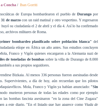
e a Concha
/
Iban Gorriti
democráticas de Europa bombardearon el pueblo de
Durango
por
co 31 de marzo
con un raid matinal y otro vespertino. Y regresaron
e huyó su ciudadanía el 2 de abril y el día 4. Así lo ha confirmado
luso, archivos militares de Roma.
rimer bombardeo planificado sobre población blanca"
del
udadanía etíope en África un año antes. Sus estudios concluyen
 Mola, Franco y Vigón quienes encargaron a la Alemania nazi de
les de toneladas de bombas
sobre la villa de Durango de 8.000
 también a sus propios seguidores.
rendirse Bizkaia. Al menos 336 personas fueron asesinadas desde
s. Supervivientes, a día de hoy, aún recuerdan que los pilotos
os. Maquiavélicos. Mola, Franco y Vigón ya habían anunciado:
"Sin
modo murieron personas de todas las edades como por ejemplo
en las bombas fascista asesinaron "en la zona del Cine Zugaza"
rmen a este diario. "En el listado que hay aparece como
Viuda de