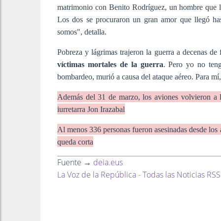
matrimonio con Benito Rodríguez, un hombre que lle
Los dos se procuraron un gran amor que llegó hast
somos", detalla.
Pobreza y lágrimas trajeron la guerra a decenas de
víctimas mortales de la guerra
. Pero yo no ten
bombardeo, murió a causa del ataque aéreo. Para mí
Además del 31 de marzo, los aviones volvieron a la
iurretarra Jon Irazabal
Al menos 336 personas fueron asesinadas desde los a
queda corta
Fuente →
deia.eus
La Voz de la República - Todas las Noticias RSS