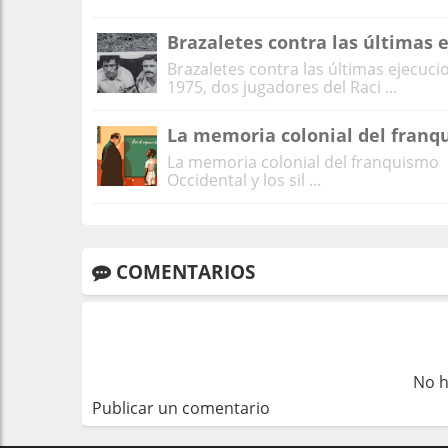
Brazaletes contra las últimas 
Brazaletes contra las últimas ejecuc
1975, dos jugadores del Raci ...
La memoria colonial del franq
La memoria colonial del franquismo 
Occidental y los sil ...
COMENTARIOS
No h
Publicar un comentario