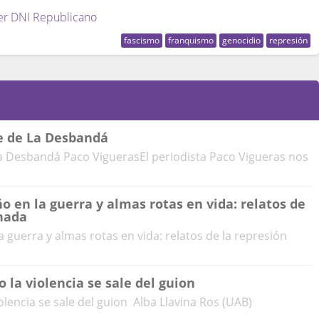
er DNI Republicano
fascismo
franquismo
genocidio
represión
e de La Desbandá
 Desbandá Paco ViguerasEl periodista Paco Vigueras nos
en la guerra y almas rotas en vida: relatos de
anada
guerra y almas rotas en vida: relatos de la represión
 la violencia se sale del guion
lencia se sale del guion Alba Llavina Ros (UAB)