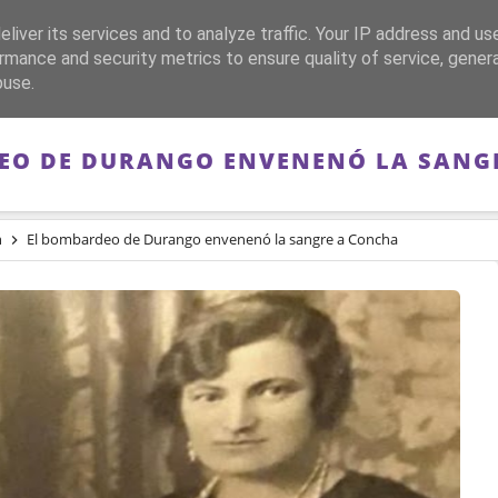
liver its services and to analyze traffic. Your IP address and us
CA
FRANQUISMO
GUERRA DE ESPAÑA
MEMORIA
rmance and security metrics to ensure quality of service, gene
buse.
EO DE DURANGO ENVENENÓ LA SANG
n
El bombardeo de Durango envenenó la sangre a Concha