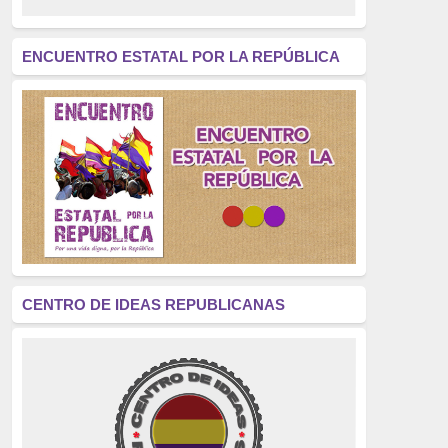
revolución
(312)
América Latina
(305)
ENCUENTRO ESTATAL POR LA REPÚBLICA
Exhumación
(304)
Golpe de Estado
(304)
Brigadas Internacionales
(303)
pensamiento
(294)
Revisionismo
(289)
La Transición
(275)
CENTRO DE IDEAS REPUBLICANAS
presos políticos
(273)
educación pública
(270)
La Izquierda
(260)