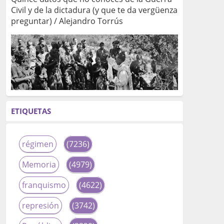
Civil y de la dictadura (y que te da vergüenza
preguntar) / Alejandro Torrús
ETIQUETAS
régimen
(7236)
Memoria
(4979)
franquismo
(4622)
represión
(3742)