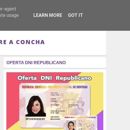
er-agent
RÉGIMEN - MONARQUÍA
CULTURA - LIBROS
rate usage
LEARN MORE
GOT IT
RE A CONCHA
OFERTA DNI REPUBLICANO