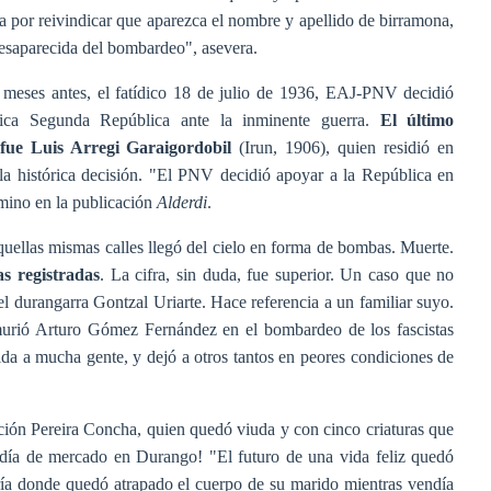
 por reivindicar que aparezca el nombre y apellido de birramona,
desaparecida del bombardeo", asevera.
 meses antes,
el fatídico 18 de julio de 1936, EAJ-PNV decidió
ática Segunda República ante la inminente guerra.
El último
fue Luis Arregi Garaigordobil
(Irun, 1906), quien residió en
la histórica decisión. "El PNV decidió apoyar a la República en
amino en la publicación
Alderdi
.
quellas mismas calles llegó del cielo en forma de bombas. Muerte.
s registradas
. La cifra, sin duda, fue superior. Un caso que no
 el durangarra Gontzal Uriarte. Hace referencia a un familiar suyo.
 murió Arturo Gómez Fernández en el bombardeo de los fascistas
ida a mucha gente, y dejó a otros tantos en peores condiciones de
ón Pereira Concha, quien quedó viuda y con cinco criaturas que
, día de mercado en Durango! "El futuro de una vida feliz quedó
aría donde quedó atrapado el cuerpo de su marido mientras vendía