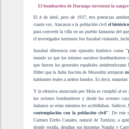
El bombardeo de Durango envenenó la sangr
El 4 de abril, pero de 1937, tres potencias anti
cuarta vez. Atacaron a la población civil
el históri
para convertir la villa en un pueblo fantasma del qu
el investigador iurretarra Jon Irazabal visitando, inc
Irazabal diferencia este episodio histórico como
"p
mundo ya que los mismos asesinos bombardearon ci
que fueron los generales españoles antidemócratas
Hitler que la Italia fascista de Mussolini arrojaran
mi
habitantes leales a ambos bandos. Es decir, matarían
Y la ofensiva anunciada por Mola se cumplió al no 
los aviones bombarderos y desde los aviones caza
italianos se reían mientras les acribillaban. Sádic
contemplación con la población civil"
. De este 
Carmen Ereño Canales, natural de Turtzioz, a qui
donde residía, detallan sus biznietas Natalia y Ca