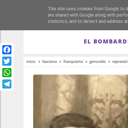
This site uses cookies from Google to de
PORTADA
REPÚBLI
are shared with Google along with perfo
statistics, and to detect and address a
EL BOMBARD
Facebook
Inicio
fascismo
franquismo
genocidio
represió
Twitter
WhatsApp
Telegram