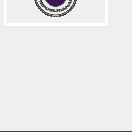
justicia
(258)
Holocausto
(239)
Maquis
(237)
capitalismo
(228)
crisis sanitaria
(228)
Catalunya Proces
(227)
Lucha de clases
(211)
comunismo
(208)
bebés robados
(199)
Imperialismo
(189)
LGTBIQ
(181)