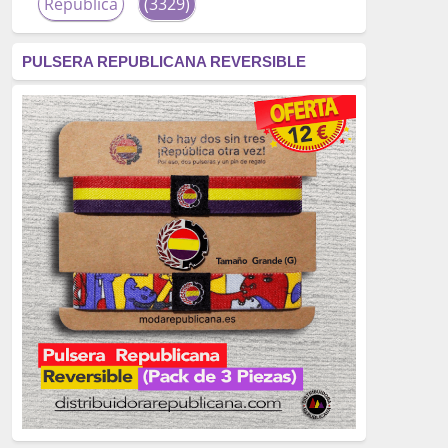
República
(3329)
corrupción
(3266)
PULSERA REPUBLICANA REVERSIBLE
fascismo
(2677)
tardofranquismo
(2320)
Actualidad
(2319)
monarquía
(2253)
borbones
(2176)
Cultura
(2163)
Guerra
(1674)
genocidio
(1234)
mujer
(1070)