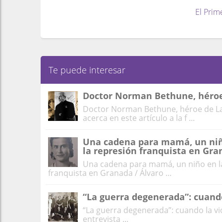
El Prim
Te puede interesar
Doctor Norman Bethune, héro
Doctor Norman Bethune, héroe de La
acerca en este artículo a la f ...
Una cadena para mamá, un niño 
la represión franquista en Gr
Una cadena para mamá, un niño en la 
franquista en Granada / Álvaro ...
“La guerra degenerada”: cuando
“La guerra degenerada”: cuando la vio
entrevista ...