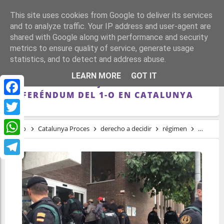
This site uses cookies from Google to deliver its services
and to analyze traffic. Your IP address and user-agent are
shared with Google along with performance and security
metrics to ensure quality of service, generate usage
statistics, and to detect and address abuse.
CONDENAN A 6 MESES DE PRISIÓN AL
LEARN MORE
GOT IT
PRIMER VOTANTE JUZGADO POR EL
REFERÉNDUM DEL 1-O EN CATALUNYA
Facebook
Twitter
Inicio
Catalunya Proces
derecho a decidir
régimen
represió
WhatsApp
Telegram