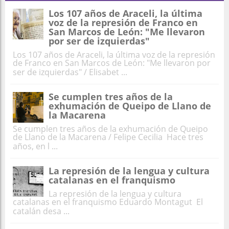
Los 107 años de Araceli, la última
voz de la represión de Franco en
San Marcos de León: "Me llevaron
por ser de izquierdas"
Los 107 años de Araceli, la última voz de la represión
de Franco en San Marcos de León: "Me llevaron por
ser de izquierdas" / Elisabet ...
Se cumplen tres años de la
exhumación de Queipo de Llano de
la Macarena
Se cumplen tres años de la exhumación de Queipo
de Llano de la Macarena / Felipe Cecilia Hace tres
años, en l ...
La represión de la lengua y cultura
catalanas en el franquismo
La represión de la lengua y cultura
catalanas en el franquismo Eduardo Montagut El
catalán desa ...