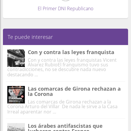
El Primer DNI Republicano
Te puede interesar
Con y contra las leyes franquista
Con y contra las leyes franquistas Vicent
Àlvarez RubioEl franquismo tuvo sus
contradicciones, no se descubre nada nuevo
destacando ...
Las comarcas de Girona rechazan a
la Corona
Las comarcas de Girona rechazan a la
Corona Arturo del Villar De nada le sirve a la Casa
Irreal aparentar nor ...
Los árabes antifascistas que
lucharon contra Franco