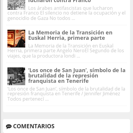
Los árabes antifascistas que lucharon
contra Franco El silencio no detiene la ocupación y el
genocidio de Gaza No todos ...
La Memoria de la Transición en
Euskal Herria, primera parte
La Memoria de la Transición en Euskal
Herria, primera parte Angelo NeroEl Segundo de los
viajes, que la productora londi ...
‘Los once de San Juan’, símbolo de la
brutalidad de la represión
franquista en Tenerife
‘Los once de San Juan’, símbolo de la brutalidad de la
represión franquista en Tenerife / Jennifer Jiménez
Todos pertenecí ...
COMENTARIOS