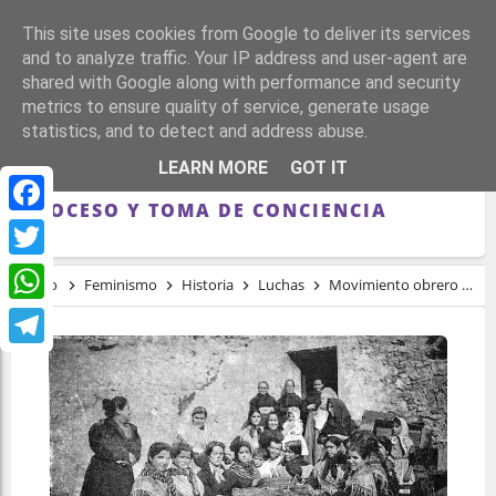
This site uses cookies from Google to deliver its services
and to analyze traffic. Your IP address and user-agent are
shared with Google along with performance and security
metrics to ensure quality of service, generate usage
statistics, and to detect and address abuse.
REPUBLICANISMO, FEMINISMO Y LUCHAS
LEARN MORE
GOT IT
OBRERAS EN EL PAÍS VALENCIANO:
PROCESO Y TOMA DE CONCIENCIA
Facebook
Twitter
Inicio
Feminismo
Historia
Luchas
Movimiento obrero
R
WhatsApp
Telegram