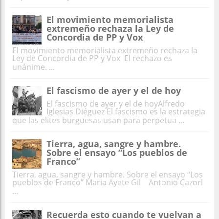
El movimiento memorialista
extremeño rechaza la Ley de
Concordia de PP y Vox
El movimiento memorialista extremeño rechaza la
Ley de Concordia de PP y Vox El rechazo es
unánime. ...
El fascismo de ayer y el de hoy
El fascismo de ayer y el de hoyAlfredo
Iglesias Diéguez El fascismo es la estrategia
que las elites burguesas usan para perpetua ...
Tierra, agua, sangre y hambre.
Sobre el ensayo “Los pueblos de
Franco”
Tierra, agua, sangre y hambre. Sobre el ensayo “Los
pueblos de Franco” Maria Ayete Gil Antonio Cazorl
...
Recuerda esto cuando te vuelvan a