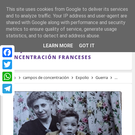
This site uses cookies from Google to deliver its services
and to analyze traffic. Your IP address and user-agent are
shared with Google along with performance and security
metrics to ensure quality of service, generate usage
statistics, and to detect and address abuse.
LAS MEMORIAS DEL GALLEGO QUE
LEARN MORE
GOT IT
DIBUJÓ EL HORROR EN LOS CAMPOS DE
CONCENTRACIÓN FRANCESES
Facebook
Twitter
Inicio
campos de concentración
Expolio
Guerra
represión
WhatsApp
Telegram