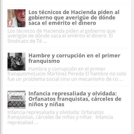
Los técnicos de Hacienda piden al
gobierno que averigüe de dónde
saca el emérito el dinero
Los técnicos de Hacienda piden al gobierno que
averigüe de dónde saca el emérito el dinero El
Sindicato de Té ...
Hambre y corrupción en el primer
franquismo
Hambre y corrupción en el primer
franquismoLucio Martínez Pereda El hambre no solo
fue un problema social sino un mecanismo de co ...
Infancia represaliada y olvidada:
Orfanatos franquistas, cárceles de
niños y niñas
Infancia represaliada y olvidada: Orfanatos
franquistas, cárceles de niños y niñas Infancia
represaliad ...