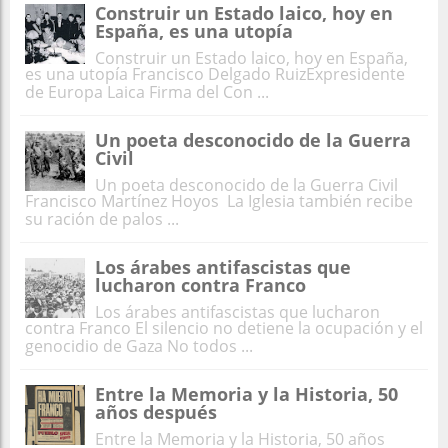
Construir un Estado laico, hoy en
España, es una utopía
Construir un Estado laico, hoy en España,
es una utopía Francisco Delgado RuizExpresidente
de Europa Laica Firma del Con ...
Un poeta desconocido de la Guerra
Civil
Un poeta desconocido de la Guerra Civil
Francisco Martínez Hoyos La Iglesia también recibe
su ración de palos ...
Los árabes antifascistas que
lucharon contra Franco
Los árabes antifascistas que lucharon
contra Franco El silencio no detiene la ocupación y el
genocidio de Gaza No todos ...
Entre la Memoria y la Historia, 50
años después
Entre la Memoria y la Historia, 50 años