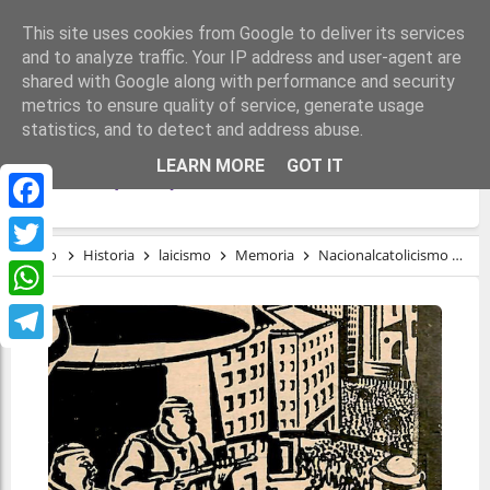
This site uses cookies from Google to deliver its services
and to analyze traffic. Your IP address and user-agent are
shared with Google along with performance and security
metrics to ensure quality of service, generate usage
statistics, and to detect and address abuse.
LA IGLESIA Y SU PAPEL POLÍTICO EN
LEARN MORE
GOT IT
ESPAÑA (1937)
Facebook
Inicio
Historia
laicismo
Memoria
Nacionalcatolicismo
re
Twitter
WhatsApp
Telegram