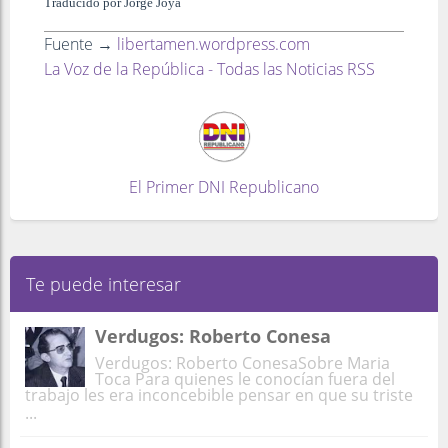
Traducido por Jorge Joya
Fuente →
libertamen.wordpress.com
La Voz de la República - Todas las Noticias RSS
El Primer DNI Republicano
Te puede interesar
Verdugos: Roberto Conesa
Verdugos: Roberto ConesaSobre Maria
Toca Para quienes le conocían fuera del
trabajo les era inconcebible pensar en que su triste
...