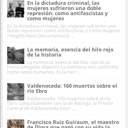
En la dictadura criminal, las
mujeres sufrieron una doble
represión: como antifascistas y
como mujeres
En la dictadura criminal, las mujeres sufrieron una
doble represión: como antifascistas y como mujeres
/ Angelo Nero Documentació ...
La memoria, esencia del hilo rojo
de la historia
La memoria, esencia del hilo rojo de la
historiaAngeles Maestro La memoria nos conforma
como seres humanos. Es la herr ...
Valdenoceda: 160 muertos sobre el
río Ebro
Valdenoceda: 160 muertos sobre el río
Ebro Conjuntamente con la de Astorga, la Prisión
Central de Valdenoceda (nort ...
Francisco Ruiz Guiraum, el maestro
de Íllora que pagó con su vida la