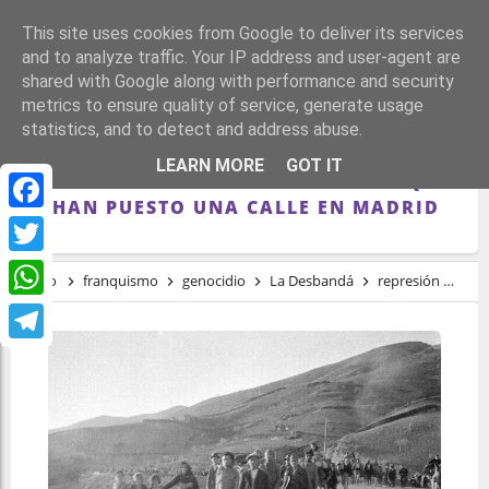
This site uses cookies from Google to deliver its services
and to analyze traffic. Your IP address and user-agent are
shared with Google along with performance and security
metrics to ensure quality of service, generate usage
statistics, and to detect and address abuse.
EL BARCO QUE MASACRÓ A MILES DE
LEARN MORE
GOT IT
INOCENTES EN LA GUERRA CIVIL AL QUE
LE HAN PUESTO UNA CALLE EN MADRID
Facebook
Twitter
Inicio
franquismo
genocidio
La Desbandá
represión
El 
WhatsApp
Telegram