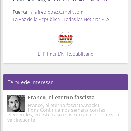
Fuente →
alfredlopez.tumblr.com
La Voz de la República - Todas las Noticias RSS
El Primer DNI Republicano
Te puede interesar
Franco, el eterno fascista
Franco, el eterno fascistaAnaclet
Pons Continuamos semana con las
efemérides, en este caso más cercana. Porque son
ya cincuenta ...