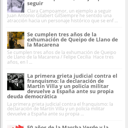
seguir
Clara Campoamor, un ejemplo a seguir
Juan Antonio Gilabert GilSiempre he sentido una
atracción hacia un personaje histórico que se enf ...
Se cumplen tres años de la
exhumación de Queipo de Llano de
la Macarena
Se cumplen tres años de la exhumación de Queipo
de Llano de la Macarena / Felipe Cecilia Hace tres
años, en l ...
La primera grieta judicial contra el
franquismo: la declaración de
Martín Villa y un policía militar
devuelve a España ante su propia
deuda democrática
La primera grieta judicial contra el franquismo: la
declaración de Martín Villa y un policía militar
devuelve a España ante su propia ...
50 años de la Marcha Verde y la