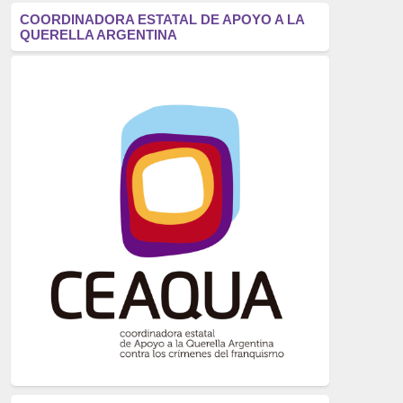
antifascismo
(1006)
COORDINADORA ESTATAL DE APOYO A LA
QUERELLA ARGENTINA
Eventos
(914)
Historia
(752)
Crímenes del franquismo
(721)
dictadura
(699)
Feminismo
(607)
neofranquismo
(567)
Justicia Universal
(527)
Derechos Humanos
(522)
Nacionalcatolicismo
(514)
Exilio
(506)