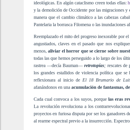
ideológicas. En algún cataclismo creen todas ellas:
h
y la demolición de Occidente por las migraciones y 
manera que el cambio climático a las cabezas cabales
Pantelaria la borrasca Filomena o las inundaciones 
Reemplazado el mito del progreso inexorable por el 
angustiados, claves en el pasado que nos expliqu
menos,
aliviar el horror que se cierne sobre nues
todas las que hemos perseguido a lo largo de los últ
rastrea —decía Bauman—
retrotopías
;
rescates de 
los grandes estallidos de violencia política que 
reflexionara al inicio de
El 18 Brumario de Lui
afanándonos en una
acumulación de fantasmas, de 
Cada cual convoca a los suyos, porque
las eras re
La revolución revoluciona a los contrarrevolucion
proyectos en furiosa disputa por ser los ganadores d
al rearme espectral previo a la insurrección. Espectr