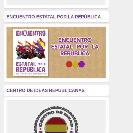
revolución
(312)
América Latina
(305)
ENCUENTRO ESTATAL POR LA REPÚBLICA
Exhumación
(304)
Golpe de Estado
(304)
Brigadas Internacionales
(303)
pensamiento
(294)
Revisionismo
(289)
La Transición
(275)
CENTRO DE IDEAS REPUBLICANAS
presos políticos
(273)
educación pública
(270)
La Izquierda
(260)