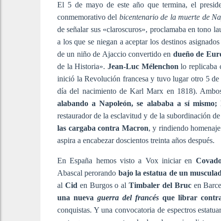
El 5 de mayo de este año que termina, el presid
conmemorativo del
bicentenario de la muerte de N
de señalar sus «claroscuros», proclamaba en tono lau
a los que se niegan a aceptar los destinos asignados
de un niño de Ajaccio convertido en
dueño de Eur
de la Historia».
Jean-Luc Mélenchon
lo replicaba
inició la Revolución francesa y tuvo lugar otro 5 d
día del nacimiento de Karl Marx en 1818). Ambos 
alabando a Napoleón, se alababa a sí mismo;
restaurador de la esclavitud y de la subordinación d
las cargaba contra Macron
, y rindiendo homenaje 
aspira a encabezar doscientos treinta años después.
En España hemos visto a Vox iniciar en
Covad
Abascal perorando
bajo la estatua de un muscula
al
Cid
en Burgos o al
Timbaler del Bruc
en Barcel
una nueva
guerra del francés
que librar contr
conquistas. Y una convocatoria de espectros estatu