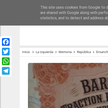
This site uses cookies from Google to de
PORTADA
REPÚBLI
are shared with Google along with perfo
statistics, and to detect and address a
Facebook
Inicio
La Izquierda
Memoria
República
Ensanch
Twitter
WhatsApp
Telegram