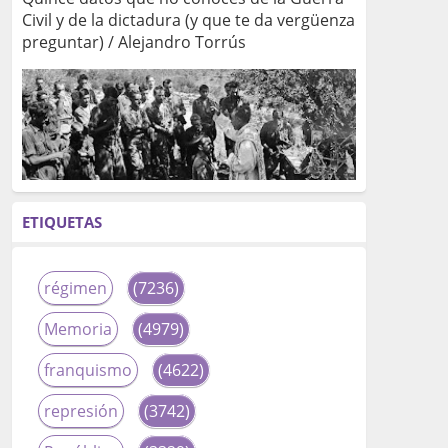
Civil y de la dictadura (y que te da vergüenza
preguntar) / Alejandro Torrús
ETIQUETAS
régimen
(7236)
Memoria
(4979)
franquismo
(4622)
represión
(3742)