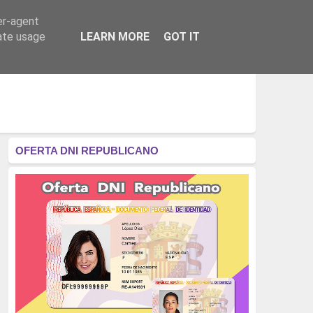
er-agent
RÉGIMEN - MONARQUÍA
CULTURA - LIBROS
rate usage
LEARN MORE
GOT IT
OFERTA DNI REPUBLICANO