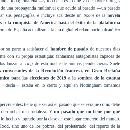
ñola toda; toda ella —y toda ella es lo que va de Javier Ortega-
n de una propaganda multinivel que acude al pasado —un pasado
mar sus pedagogías, e incluye acá desde un
boom
de la
novela
s o la conquista de América hasta el éxito de la plataforma
oria de España actualizan a la era digital el relato nacionalcatólico
or su parte a satisfacer el
hambre de pasado
de nuestros días
nte con su propia estantigua: fantasmas antagonistas capaces de
ados lanzan al
ring
de esta noche de ánimas pendencieras. Suele
 convocantes de la Revolución francesa
,
en Gran Bretaña
co para las elecciones de 2019 a la sombra de la estatua
—decía— estaba en lo cierto y aquí en Nottingham tomamos
pervivientes: tiene que ser así el pasado que se evoque como debe
a derrumbar una fortaleza. Y
un pasado que no tiene por qué
e lo hecho y logrado por la clase en este lugar concreto del mundo.
ood, sino uno de los pobres, del proletariado, del reparto de la