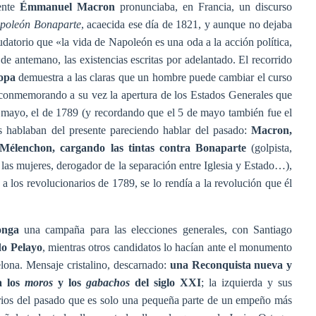
ente
Émmanuel Macron
pronunciaba, en Francia, un discurso
apoleón Bonaparte
, acaecida ese día de 1821, y aunque no dejaba
datorio que «la vida de Napoleón es una oda a la acción política,
 de antemano, las existencias escritas por adelantado. El recorrido
opa
demuestra a las claras que un hombre puede cambiar el curso
 conmemorando a su vez la apertura de los Estados Generales que
e mayo, el de 1789 (y recordando que el 5 de mayo también fue el
hablaban del presente pareciendo hablar del pasado:
Macron,
 Mélenchon, cargando las tintas contra Bonaparte
(golpista,
e las mujeres, derogador de la separación entre Iglesia y Estado…),
a los revolucionarios de 1789, se lo rendía a la revolución que él
onga
una campaña para las elecciones generales, con Santiago
do Pelayo
, mientras otros candidatos lo hacían ante el monumento
ona. Mensaje cristalino, descarnado:
una Reconquista nueva y
a los
moros
y los
gabachos
del siglo XXI
; la izquierda y sus
arios del pasado que es solo una pequeña parte de un empeño más