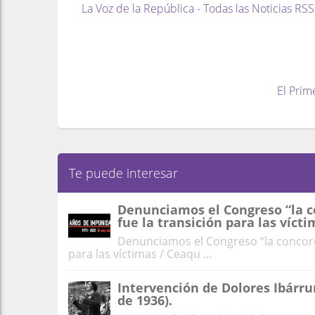
La Voz de la República - Todas las Noticias RSS
El Prim
Te puede interesar
Denunciamos el Congreso “la co
fue la transición para las víct
Denunciamos el Congreso “la concordi
para las víctimas / Ceaqu ...
Intervención de Dolores Ibárrur
de 1936).