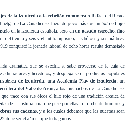
ajes de la izquierda a la rebelión comunera
o Rafael del Riego,
 huelga de La Canadiense, fuera de poco más que un
tuit
de Íñigo
pasado en la izquierda española, pero en
un pasado estrecho, fino
a del treinta y seis y el antifranquismo, sus héroes y sus mártires,
1919 conquistó la jornada laboral de ocho horas resulta demasiado
enda dramática que se avecina si sabe proveerse de la caja de
se admiradores y herederos, y desplegarse en productos populares
istórica de izquierda, una Academia Play de izquierda, un
rrillera del Valle de Arán
, a los muchachos de La Canadiense,
 que trace con sus óleos el hilo rojo de una tradición arcaica de
as de la historia para que pase por ellas la tromba de hombres y
ebrar sus cadenas
, y a los cuales debemos que las nuestras sean
022 debe ser el año en que lo hagamos.