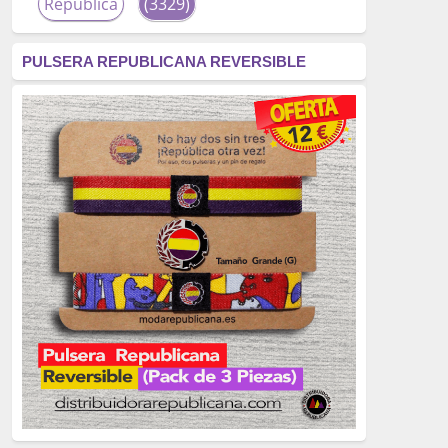
República
(3329)
corrupción
(3266)
PULSERA REPUBLICANA REVERSIBLE
fascismo
(2677)
tardofranquismo
(2320)
Actualidad
(2319)
monarquía
(2253)
borbones
(2176)
Cultura
(2163)
Guerra
(1674)
genocidio
(1234)
mujer
(1070)