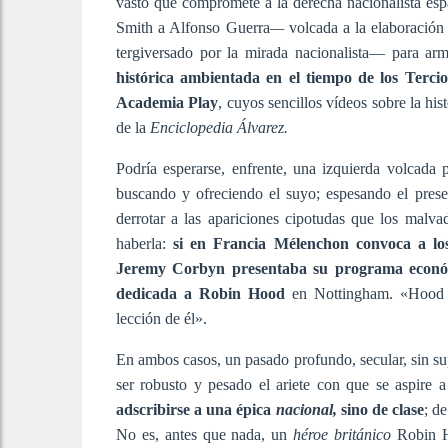
vasto que compromete a la derecha nacionalista espa
Smith a Alfonso Guerra
—
volcada a la elaboració
tergiversado por la mirada nacionalista— para ar
histórica ambientada en el tiempo de los Tercio
Academia Play
, cuyos sencillos vídeos sobre la hist
de la
Enciclopedia Álvarez.
Podría esperarse, enfrente, una izquierda volcada p
buscando y ofreciendo el suyo; espesando el prese
derrotar a las apariciones cipotudas que los malv
haberla:
si en Francia Mélenchon convoca a los
Jeremy Corbyn presentaba su programa económi
dedicada a Robin Hood
en Nottingham. «Hood 
lección de él».
En ambos casos, un pasado profundo, secular, sin su
ser robusto y pesado el ariete con que se aspire 
adscribirse a una épica
nacional,
sino de clase
; d
No es, antes que nada, un
héroe británico
Robin H