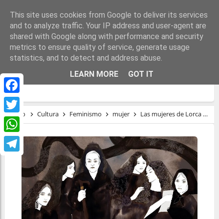
This site uses cookies from Google to deliver its services
and to analyze traffic. Your IP address and user-agent are
shared with Google along with performance and security
metrics to ensure quality of service, generate usage
statistics, and to detect and address abuse.
LAS MUJERES DE LORCA SE REÚNEN Y
LEARN MORE
GOT IT
ROMPEN SU SILENCIO
Facebook
Inicio
Cultura
Feminismo
mujer
Las mujeres de Lorca se reúnen y rompen su silencio
Twitter
WhatsApp
Telegram