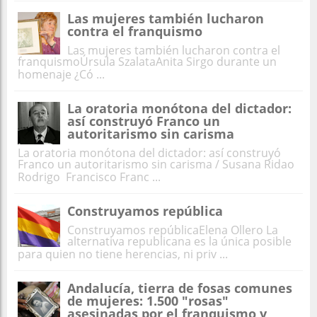
Las mujeres también lucharon
contra el franquismo
Las mujeres también lucharon contra el
franquismoÚrsula SzalataAnita Sirgo durante un
homenaje ¿Có ...
La oratoria monótona del dictador:
así construyó Franco un
autoritarismo sin carisma
La oratoria monótona del dictador: así construyó
Franco un autoritarismo sin carisma / Susana Ridao
Rodrigo Francisco Franc ...
Construyamos república
Construyamos repúblicaElena Ollero La
alternativa republicana es la única posible
para quien no tiene herencias, ni priv ...
Andalucía, tierra de fosas comunes
de mujeres: 1.500 "rosas"
asesinadas por el franquismo y