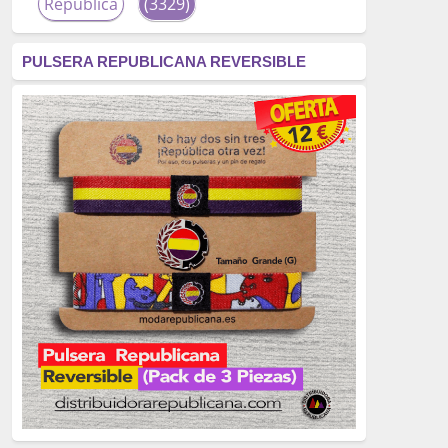
República
(3329)
corrupción
(3266)
PULSERA REPUBLICANA REVERSIBLE
fascismo
(2677)
tardofranquismo
(2320)
Actualidad
(2319)
monarquía
(2253)
borbones
(2176)
Cultura
(2163)
Guerra
(1674)
genocidio
(1234)
mujer
(1070)