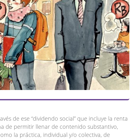
ravés de ese “dividendo social” que incluye la renta
a de permitir llenar de contenido substantivo,
omo la práctica, individual y/o colectiva, de