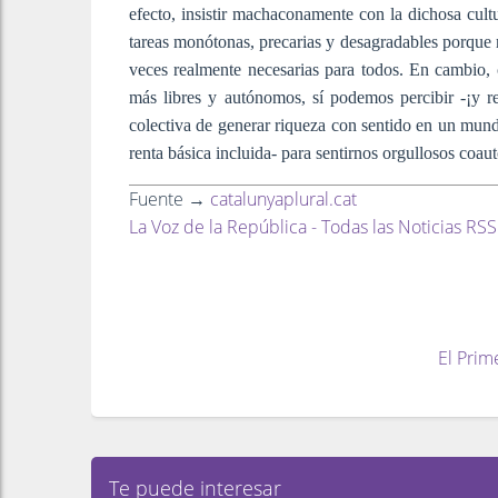
efecto, insistir machaconamente con la dichosa cultu
tareas monótonas, precarias y desagradables porque r
veces realmente necesarias para todos. En cambio, 
más libres y autónomos, sí podemos percibir -¡y rei
colectiva de generar riqueza con sentido en un mund
renta básica incluida- para sentirnos orgullosos coa
Fuente →
catalunyaplural.cat
La Voz de la República - Todas las Noticias RSS
El Prim
Te puede interesar