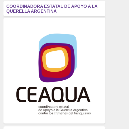
antifascismo
(1006)
COORDINADORA ESTATAL DE APOYO A LA
QUERELLA ARGENTINA
Eventos
(914)
Historia
(752)
Crímenes del franquismo
(721)
dictadura
(699)
Feminismo
(607)
neofranquismo
(567)
Justicia Universal
(527)
Derechos Humanos
(522)
Nacionalcatolicismo
(514)
Exilio
(506)