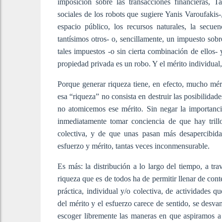
imposición sobre las transacciones financieras, T
sociales de los robots que sugiere Yanis Varoufakis
espacio público, los recursos naturales, la secu
tantísimos otros- o, sencillamente, un impuesto sobr
tales impuestos -o sin cierta combinación de ellos- y
propiedad privada es un robo. Y el mérito individua
Porque generar riqueza tiene, en efecto, mucho méri
esa “riqueza” no consista en destruir las posibilida
no atomicemos ese mérito. Sin negar la importanci
inmediatamente tomar conciencia de que hay trill
colectiva, y de que unas pasan más desapercibid
esfuerzo y mérito, tantas veces inconmensurable.
Es más: la distribución a lo largo del tiempo, a tra
riqueza que es de todos ha de permitir llenar de con
práctica, individual y/o colectiva, de actividades 
del mérito y el esfuerzo carece de sentido, se des
escoger libremente las maneras en que aspiramos a