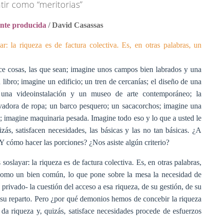
ir como “meritorias”
mente producida
/
David Casassas
: la riqueza es de factura colectiva. Es, en otras palabras, un
ce cosas, las que sean; imagine unos campos bien labrados y una
libro; imagine un edificio; un tren de cercanías; el diseño de una
e una videoinstalación y un museo de arte contemporáneo; la
adora de ropa; un barco pesquero; un sacacorchos; imagine una
ial; imagine maquinaria pesada. Imagine todo eso y lo que a usted le
ás, satisfacen necesidades, las básicas y las no tan básicas. ¿A
¿Y cómo hacer las porciones? ¿Nos asiste algún criterio?
oslayar: la riqueza es de factura colectiva. Es, en otras palabras,
a como un bien común, lo que pone sobre la mesa la necesidad de
ivado- la cuestión del acceso a esa riqueza, de su gestión, de su
e su reparto. Pero ¿por qué demonios hemos de concebir la riqueza
a riqueza y, quizás, satisface necesidades procede de esfuerzos