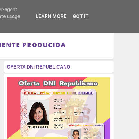
er-agent
RÉGIMEN - MONARQUÍA
CULTURA - LIBROS
rate usage
LEARN MORE
GOT IT
LMENTE PRODUCIDA
OFERTA DNI REPUBLICANO