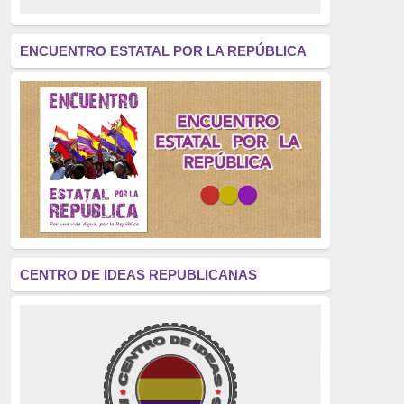
revolución
(312)
América Latina
(305)
ENCUENTRO ESTATAL POR LA REPÚBLICA
Exhumación
(304)
Golpe de Estado
(304)
Brigadas Internacionales
(303)
pensamiento
(294)
Revisionismo
(289)
La Transición
(275)
CENTRO DE IDEAS REPUBLICANAS
presos políticos
(273)
educación pública
(270)
La Izquierda
(260)