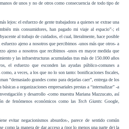
 manos de unos y no de otros como consecuencia de todo tipo de
más lejos: el esfuerzo de gente trabajadora a quienes se extrae una
también mis consumidores, han pagado mi viaje al espacio”-; el
yacente al trabajo de cuidados, el cual, literalmente, hace posible
 el esfuerzo ajeno a nosotros que percibimos -unos más que otros- a
uerzo ajeno a nosotros que recibimos -unos en mayor medida que
iento y las infraestructuras acumuladas tras más de 150.000 años
ros, el esfuerzo que esconden las ayudas público-comunes a
 como, a veces, a los que no lo son tanto: bonificaciones fiscales,
estiman “demasiado grandes como para dejarlas caer”, entrega de los
a básicas a organizaciones empresariales prestas a “internalizar” -a
 investigación y desarrollo -como muestra Mariana Mazzucato, así
ación de fenómenos económicos como las
Tech Giants
: Google,
nviene evitar negacionismos absurdos-, parece de sentido común
se como la manera de dar acceso a (por lo menos una parte de) la