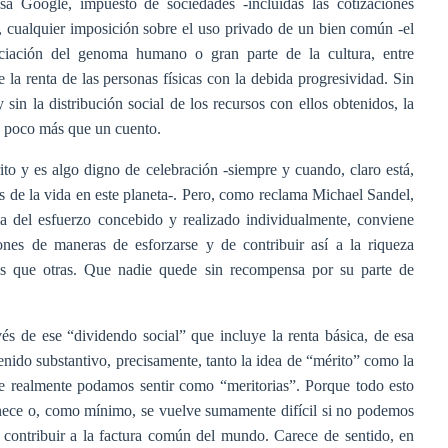
asa Google, impuesto de sociedades -incluidas las cotizaciones
-, cualquier imposición sobre el uso privado de un bien común -el
enciación del genoma humano o gran parte de la cultura, entre
e la renta de las personas físicas con la debida progresividad. Sin
 sin la distribución social de los recursos con ellos obtenidos, la
l, poco más que un cuento.
to y es algo digno de celebración -siempre y cuando, claro está,
des de la vida en este planeta-. Pero, como reclama Michael Sandel,
a del esfuerzo concebido y realizado individualmente, conviene
ones de maneras de esforzarse y de contribuir así a la riqueza
as que otras. Que nadie quede sin recompensa por su parte de
vés de ese “dividendo social” que incluye la renta básica, de esa
tenido substantivo, precisamente, tanto la idea de “mérito” como la
que realmente podamos sentir como “meritorias”. Porque todo esto
vanece o, como mínimo, se vuelve sumamente difícil si no podemos
 contribuir a la factura común del mundo. Carece de sentido, en