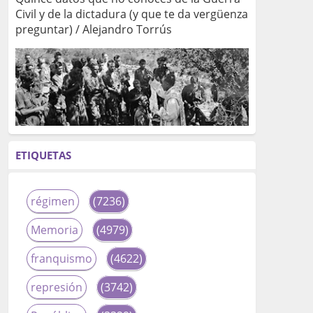
Civil y de la dictadura (y que te da vergüenza
preguntar) / Alejandro Torrús
ETIQUETAS
régimen
(7236)
Memoria
(4979)
franquismo
(4622)
represión
(3742)