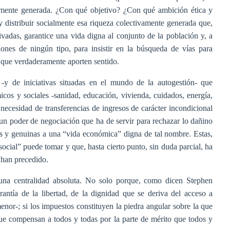
vamente generada. ¿Con qué objetivo? ¿Con qué ambición ética y
y distribuir socialmente esa riqueza colectivamente generada que,
adas, garantice una vida digna al conjunto de la población y, a
siones de ningún tipo, para insistir en la búsqueda de vías para
 que verdaderamente aporten sentido.
 -y de iniciativas situadas en el mundo de la autogestión- que
icos y sociales -sanidad, educación, vivienda, cuidados, energía,
la necesidad de transferencias de ingresos de carácter incondicional
 un poder de negociación que ha de servir para rechazar lo dañino
es y genuinas a una “vida económica” digna de tal nombre. Estas,
ocial” puede tomar y que, hasta cierto punto, sin duda parcial, ha
 han precedido.
n una centralidad absoluta. No solo porque, como dicen Stephen
antía de la libertad, de la dignidad que se deriva del acceso a
enor-; si los impuestos constituyen la piedra angular sobre la que
rque compensan a todos y todas por la parte de mérito que todos y