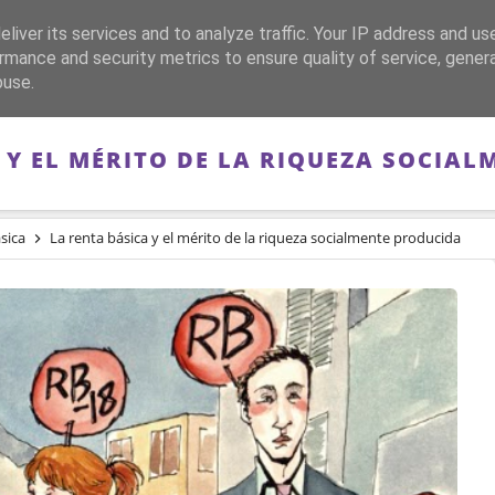
liver its services and to analyze traffic. Your IP address and us
CA
FRANQUISMO
GUERRA DE ESPAÑA
MEMORIA
rmance and security metrics to ensure quality of service, gene
buse.
 Y EL MÉRITO DE LA RIQUEZA SOCIA
sica
La renta básica y el mérito de la riqueza socialmente producida