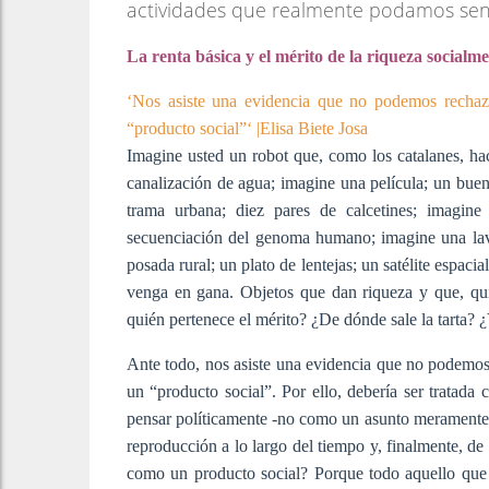
actividades que realmente podamos sent
La renta básica y el mérito de la riqueza social
‘Nos asiste una evidencia que no podemos rechazar
“producto social”‘ |Elisa Biete Josa
Imagine usted un robot que, como los catalanes, ha
canalización de agua; imagine una película; un buen 
trama urbana; diez pares de calcetines; imagin
secuenciación del genoma humano; imagine una lav
posada rural; un plato de lentejas; un satélite espac
venga en gana. Objetos que dan riqueza y que, quiz
quién pertenece el mérito? ¿De dónde sale la tarta? 
Ante todo, nos asiste una evidencia que no podemos s
un “producto social”. Por ello, debería ser tratad
pensar políticamente -no como un asunto meramente pr
reproducción a lo largo del tiempo y, finalmente, d
como un producto social? Porque todo aquello que d