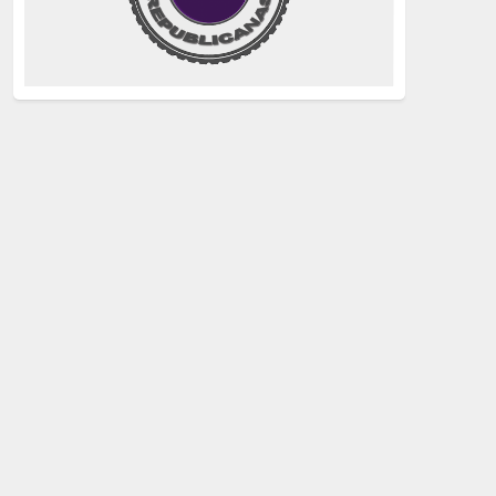
justicia
(258)
Holocausto
(239)
Maquis
(237)
capitalismo
(228)
crisis sanitaria
(228)
Catalunya Proces
(227)
Lucha de clases
(211)
comunismo
(208)
bebés robados
(199)
Imperialismo
(189)
LGTBIQ
(181)