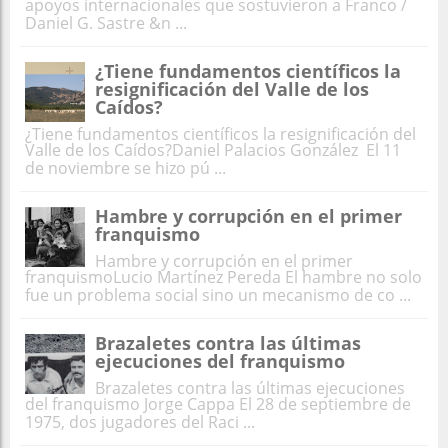
apoyos internacionales que sostuvieron a Franco /
Daniel G. Sastre &n ...
¿Tiene fundamentos científicos la
resignificación del Valle de los
Caídos?
¿Tiene fundamentos científicos la resignificación del
Valle de los Caídos?Daniel Palacios González El 11
de noviembre se hizo pú ...
Hambre y corrupción en el primer
franquismo
Hambre y corrupción en el primer
franquismoLucio Martínez Pereda El hambre no solo
fue un problema social sino un mecanismo de co ...
Brazaletes contra las últimas
ejecuciones del franquismo
Brazaletes contra las últimas ejecuciones
del franquismo Jorge Cappa El 28 de septiembre de
1975, dos jugadores del Raci ...