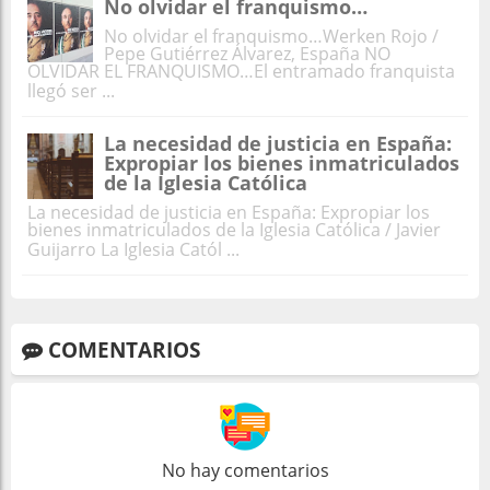
No olvidar el franquismo…
No olvidar el franquismo…Werken Rojo /
Pepe Gutiérrez Álvarez, España NO
OLVIDAR EL FRANQUISMO…El entramado franquista
llegó ser ...
La necesidad de justicia en España:
Expropiar los bienes inmatriculados
de la Iglesia Católica
La necesidad de justicia en España: Expropiar los
bienes inmatriculados de la Iglesia Católica / Javier
Guijarro La Iglesia Catól ...
COMENTARIOS
No hay comentarios