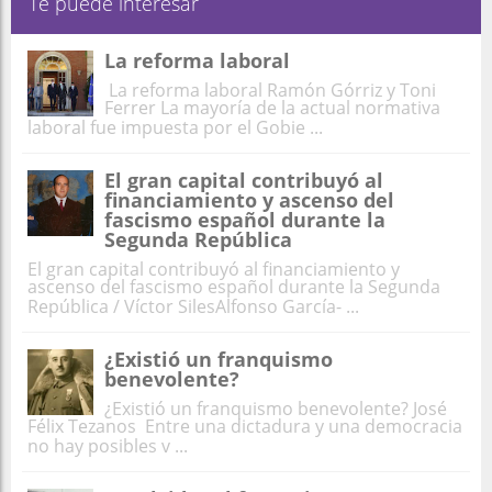
Te puede interesar
La reforma laboral
La reforma laboral Ramón Górriz y Toni
Ferrer La mayoría de la actual normativa
laboral fue impuesta por el Gobie ...
El gran capital contribuyó al
financiamiento y ascenso del
fascismo español durante la
Segunda República
El gran capital contribuyó al financiamiento y
ascenso del fascismo español durante la Segunda
República / Víctor SilesAlfonso García- ...
¿Existió un franquismo
benevolente?
¿Existió un franquismo benevolente? José
Félix Tezanos Entre una dictadura y una democracia
no hay posibles v ...