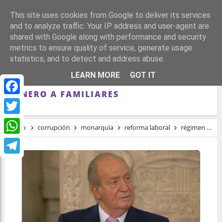
This site uses cookies from Google to deliver its services
and to analyze traffic. Your IP address and user-agent are
shared with Google along with performance and security
metrics to ensure quality of service, generate usage
statistics, and to detect and address abuse.
JUAN CARLOS I TENÍA OTRAS
LEARN MORE
GOT IT
SOCIEDADES OPACAS PARA MANDAR
DINERO A FAMILIARES
Facebook
Twitter
Inicio
corrupción
monarquía
reforma laboral
régimen
Ju
WhatsApp
Telegram