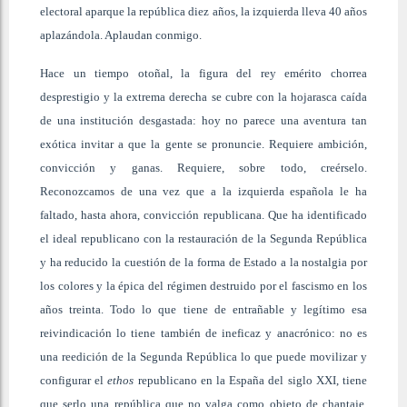
electoral aparque la república diez años, la izquierda lleva 40 años
aplazándola. Aplaudan conmigo.
Hace un tiempo otoñal, la figura del rey emérito chorrea
desprestigio y la extrema derecha se cubre con la hojarasca caída
de una institución desgastada: hoy no parece una aventura tan
exótica invitar a que la gente se pronuncie. Requiere ambición,
convicción y ganas. Requiere, sobre todo, creérselo.
Reconozcamos de una vez que a la izquierda española le ha
faltado, hasta ahora, convicción republicana. Que ha identificado
el ideal republicano con la restauración de la Segunda República
y ha reducido la cuestión de la forma de Estado a la nostalgia por
los colores y la épica del régimen destruido por el fascismo en los
años treinta. Todo lo que tiene de entrañable y legítimo esa
reivindicación lo tiene también de ineficaz y anacrónico: no es
una reedición de la Segunda República lo que puede movilizar y
configurar el
ethos
republicano en la España del siglo XXI, tiene
que serlo una república que no valga como objeto de chantaje,