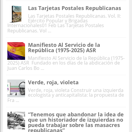
Las Tarjetas Postales Republicanas
Las Tarjetas Postales Republicanas. Vol. II:
Ejército Popular y Brigadas
Internacionales01 Feb Las Tarjetas Postales
Republicanas. Vol ...
Manifiesto Al Servicio de la
República (1975-2025) ASR
Manifiesto Al Servicio de la República (1975-
2025) ASR Fundado en los días de la abdicación de
Juan Carlos Bo ...
Verde, roja, violeta
Verde, roja, violeta Construir una izquierda
ecologista y anticapitalista: la propuesta de
Fra ...
“Tenemos que abandonar la idea de
que un historiador de izquierdas no
pueda trabajar sobre las masacres
republicanas”