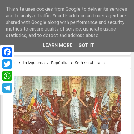
This site uses cookies from Google to deliver its services
and to analyze traffic. Your IP address and user-agent are
shared with Google along with performance and security
metrics to ensure quality of service, generate usage
statistics, and to detect and address abuse.
SERÁ REPUBLICANA
LEARN MORE
GOT IT
Facebook
Inicio
La Izquierda
República
Será republicana
Twitter
WhatsApp
Telegram