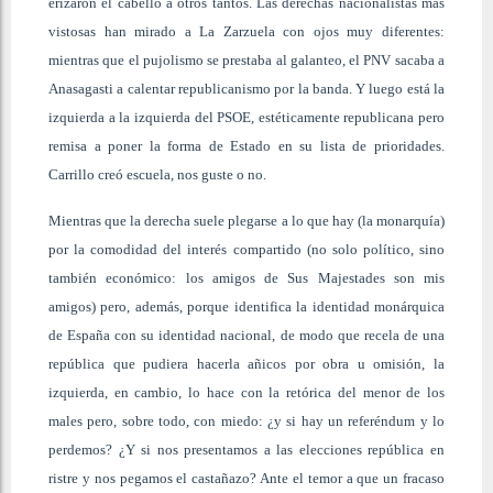
erizaron el cabello a otros tantos. Las derechas nacionalistas más
vistosas han mirado a La Zarzuela con ojos muy diferentes:
mientras que el pujolismo se prestaba al galanteo, el PNV sacaba a
Anasagasti a calentar republicanismo por la banda. Y luego está la
izquierda a la izquierda del PSOE, estéticamente republicana pero
remisa a poner la forma de Estado en su lista de prioridades.
Carrillo creó escuela, nos guste o no.
Mientras que la derecha suele plegarse a lo que hay (la monarquía)
por la comodidad del interés compartido (no solo político, sino
también económico: los amigos de Sus Majestades son mis
amigos) pero, además, porque identifica la identidad monárquica
de España con su identidad nacional, de modo que recela de una
república que pudiera hacerla añicos por obra u omisión, la
izquierda, en cambio, lo hace con la retórica del menor de los
males pero, sobre todo, con miedo: ¿y si hay un referéndum y lo
perdemos? ¿Y si nos presentamos a las elecciones república en
ristre y nos pegamos el castañazo? Ante el temor a que un fracaso