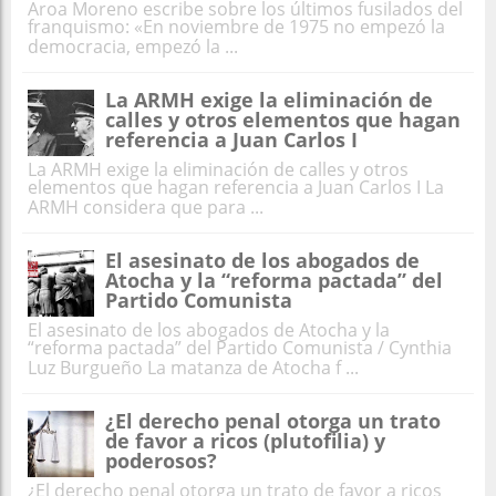
Aroa Moreno escribe sobre los últimos fusilados del
franquismo: «En noviembre de 1975 no empezó la
democracia, empezó la ...
La ARMH exige la eliminación de
calles y otros elementos que hagan
referencia a Juan Carlos I
La ARMH exige la eliminación de calles y otros
elementos que hagan referencia a Juan Carlos I La
ARMH considera que para ...
El asesinato de los abogados de
Atocha y la “reforma pactada” del
Partido Comunista
El asesinato de los abogados de Atocha y la
“reforma pactada” del Partido Comunista / Cynthia
Luz Burgueño La matanza de Atocha f ...
¿El derecho penal otorga un trato
de favor a ricos (plutofilia) y
poderosos?
¿El derecho penal otorga un trato de favor a ricos