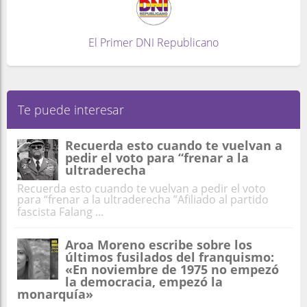
El Primer DNI Republicano
Te puede interesar
Recuerda esto cuando te vuelvan a
pedir el voto para “frenar a la
ultraderecha
Recuerda esto cuando te vuelvan a pedir el voto
para “frenar a la ultraderecha ”Afiliado al partido
fascista Falang ...
Aroa Moreno escribe sobre los
últimos fusilados del franquismo:
«En noviembre de 1975 no empezó
la democracia, empezó la
monarquía»