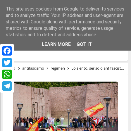
This site uses cookies from Google to deliver its services
and to analyze traffic. Your IP address and user-agent are
shared with Google along with performance and security
metrics to ensure quality of service, generate usage
statistics, and to detect and address abuse.
LO SIENTO, SER SOLO ANTIFASCISTAS YA
LEARN MORE
GOT IT
NO BASTA
Facebook
Inicio
antifascismo
régimen
Lo siento, ser solo antifascistas ya no basta
Twitter
WhatsApp
Telegram