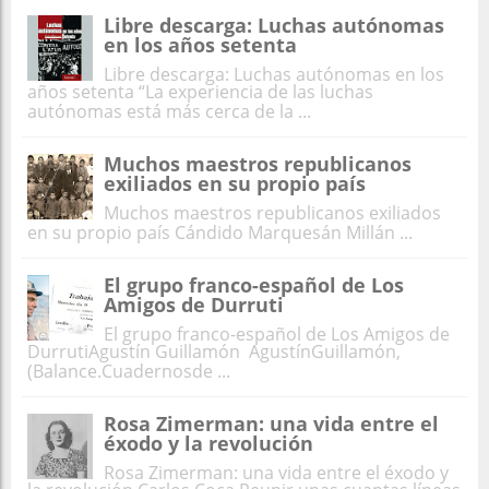
Libre descarga: Luchas autónomas
en los años setenta
Libre descarga: Luchas autónomas en los
años setenta “La experiencia de las luchas
autónomas está más cerca de la ...
Muchos maestros republicanos
exiliados en su propio país
Muchos maestros republicanos exiliados
en su propio país Cándido Marquesán Millán ...
El grupo franco-español de Los
Amigos de Durruti
El grupo franco-español de Los Amigos de
DurrutiAgustín Guillamón AgustínGuillamón,
(Balance.Cuadernosde ...
Rosa Zimerman: una vida entre el
éxodo y la revolución
Rosa Zimerman: una vida entre el éxodo y