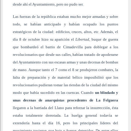
desde ahí el Ayuntamiento, pero no pudo ser.
Las fuerzas de la república estaban mucho mejor armadas y sobre
todo, se habían anticipado y habían ocupado los puntos
estratégicos de la ciudad: edificios, cruces, altos, etc. Además, el
día 8 de octubre hizo su aparición el
Libertad
, buque de guerra
que bombardeó el barrio de Cimadevilla para doblegar a los
revolucionarios que desde sus calles, habían tratado de apoderarse
del Ayuntamiento con sus escasas armas y unas decenas de bombas
de mano. Aunque tanto el 7 como el 8 se produjeron combates, la
falta de preparación y de material bélico imposibilitó que los
revolucionarios pudieran tomar las riendas de la ciudad del mismo
modo que había sucedido en las cuencas. Cuando
un blindado y
unas decenas de anarquistas procedentes de La Felguera
llegaron a la barriada del Llano para reforzar la insurrección, ésta
estaba totalmente derrotada. La huelga general todavía se
extendería hasta el día 16, pero los principales líderes del
movimiento tuvieron que huir o fueron detenidos. De entre ellos