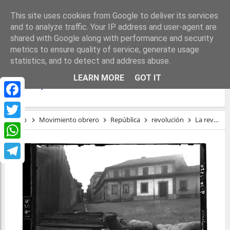
This site uses cookies from Google to deliver its services
and to analyze traffic. Your IP address and user-agent are
shared with Google along with performance and security
metrics to ensure quality of service, generate usage
statistics, and to detect and address abuse.
LA REVOLUCIÓN QUE NO PUDO SER:
LEARN MORE
GOT IT
GIJÓN, 1934
Facebook
Inicio
Movimiento obrero
República
revolución
La revolución que no pudo ser: Gijón, 1934
Twitter
WhatsApp
Telegram