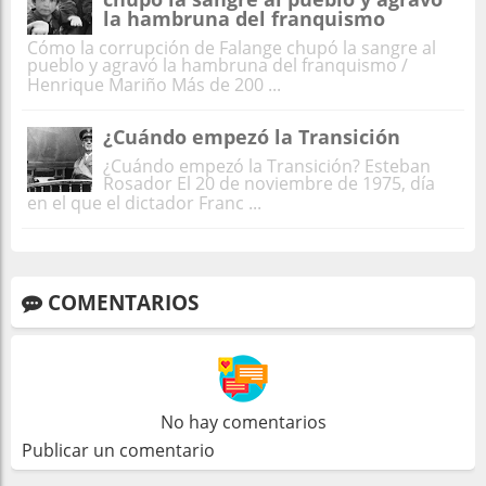
la hambruna del franquismo
Cómo la corrupción de Falange chupó la sangre al
pueblo y agravó la hambruna del franquismo /
Henrique Mariño Más de 200 ...
¿Cuándo empezó la Transición
¿Cuándo empezó la Transición? Esteban
Rosador El 20 de noviembre de 1975, día
en el que el dictador Franc ...
COMENTARIOS
No hay comentarios
Publicar un comentario