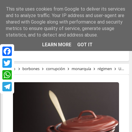
This site uses cookies from Google to deliver its services
and to analyze traffic. Your IP address and user-agent are
shared with Google along with performance and security
metrics to ensure quality of service, generate usage
statistics, and to detect and address abuse.
UN POTAJE DE GARBANZOS NEGROS
LEARN MORE
GOT IT
REALES
Facebook
Inicio
borbones
corrupción
monarquía
régimen
Un potaje de garbanzos negros reales
Twitter
WhatsApp
Telegram