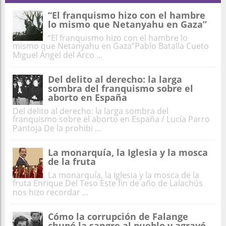
“El franquismo hizo con el hambre
lo mismo que Netanyahu en Gaza”
“El franquismo hizo con el hambre lo
mismo que Netanyahu en Gaza”Pablo Batalla Cueto
Miguel Ángel del Arco ...
Del delito al derecho: la larga
sombra del franquismo sobre el
aborto en España
Del delito al derecho: la larga sombra del
franquismo sobre el aborto en España / Lucía Parro
Pantoja De la prohibi ...
La monarquía, la Iglesia y la mosca
de la fruta
La monarquía, la Iglesia y la mosca de la
fruta Enrique Del Teso Este fin de año de Lalachús
nos hizo recordar ...
Cómo la corrupción de Falange
chupó la sangre al pueblo y agravó