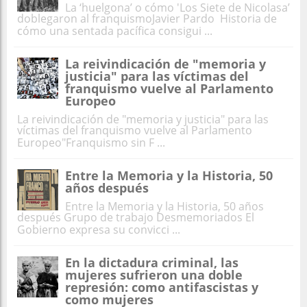
La ‘huelgona’ o cómo 'Los Siete de Nicolasa’
doblegaron al franquismoJavier Pardo Historia de
cómo una sentada pacífica consigui ...
La reivindicación de "memoria y
justicia" para las víctimas del
franquismo vuelve al Parlamento
Europeo
La reivindicación de "memoria y justicia" para las
víctimas del franquismo vuelve al Parlamento
Europeo"Franquismo sin F ...
Entre la Memoria y la Historia, 50
años después
Entre la Memoria y la Historia, 50 años
después Grupo de trabajo Desmemoriados El
Gobierno expresa su convicci ...
En la dictadura criminal, las
mujeres sufrieron una doble
represión: como antifascistas y
como mujeres