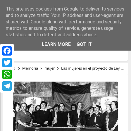
This site uses cookies from Google to deliver its services
and to analyze traffic. Your IP address and user-agent are
shared with Google along with performance and security
metrics to ensure quality of service, generate usage
statistics, and to detect and address abuse.
LAS MUJERES EN EL PROYECTO DE LEY DE
LEARN MORE
GOT IT
MEMORIA DEMOCRÁTICA
Facebook
Inicio
Memoria
mujer
Las mujeres en el proyecto de Ley de Memoria Democrática
Twitter
WhatsApp
Telegram