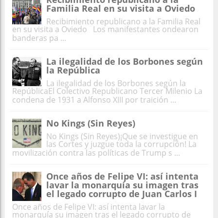
Familia Real en su visita a Oviedo
Recibimiento republicano a la Familia Real
en su visita a Oviedo Los manifestantes ondearon
banderas pa ...
La ilegalidad de los Borbones según
la República
La ilegalidad de los Borbones según la
RepúblicaEl Colectivo Republicano Tercer Milenio La
condena de 1931 a Alfonso XIII por traición ...
No Kings (Sin Reyes)
No Kings (Sin Reyes)¡Que se investigue en
las Cortes y juzgue toda la corrupción! La
movilización contra las políticas de Trump s ...
Once años de Felipe VI: así intenta
lavar la monarquía su imagen tras
el legado corrupto de Juan Carlos I
Once años de Felipe VI: así intenta lavar la
monarquía su imagen tras el legado corrupto de