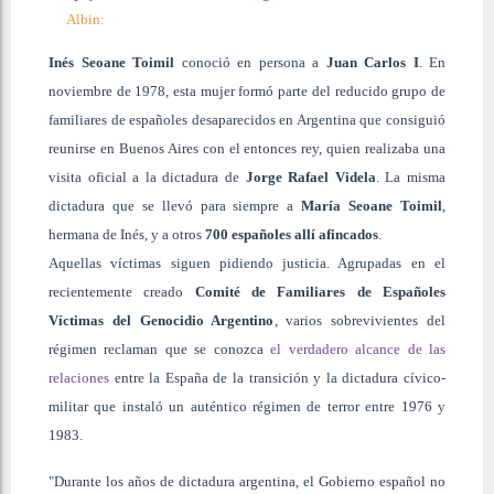
Albin:
Inés Seoane Toimil
conoció en persona a
Juan Carlos I
. En
noviembre de 1978, esta mujer formó parte del reducido grupo de
familiares de españoles desaparecidos en Argentina que consiguió
reunirse en Buenos Aires con el entonces rey, quien realizaba una
visita oficial a la dictadura de
Jorge Rafael Videla
. La misma
dictadura que se llevó para siempre a
María Seoane Toimil
,
hermana de Inés, y a otros
700 españoles allí afincados
.
Aquellas víctimas siguen pidiendo justicia. Agrupadas en el
recientemente creado
Comité de Familiares de Españoles
Víctimas del Genocidio Argentino
, varios sobrevivientes del
régimen reclaman que se conozca
el verdadero alcance de las
relaciones
entre la España de la transición y la dictadura cívico-
militar que instaló un auténtico régimen de terror entre 1976 y
1983.
"Durante los años de dictadura argentina, el Gobierno español no