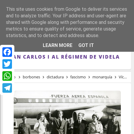
This site uses cookies from Google to deliver its services
and to analyze traffic. Your IP address and user-agent are
shared with Google along with performance and security
metrics to ensure quality of service, generate usage
statistics, and to detect and address abuse.
VÍCTIMAS ESPAÑOLAS DE LA DICTADURA
LEARN MORE
GOT IT
ARGENTINA DENUNCIAN EL APOYO DE
JUAN CARLOS I AL RÉGIMEN DE VIDELA
Facebook
Twitter
Inicio
borbones
dictadura
fascismo
monarquía
Víctimas españolas de la dictadura argentina denuncian el apoyo de Juan Carlos I al régimen de Videla
WhatsApp
Telegram