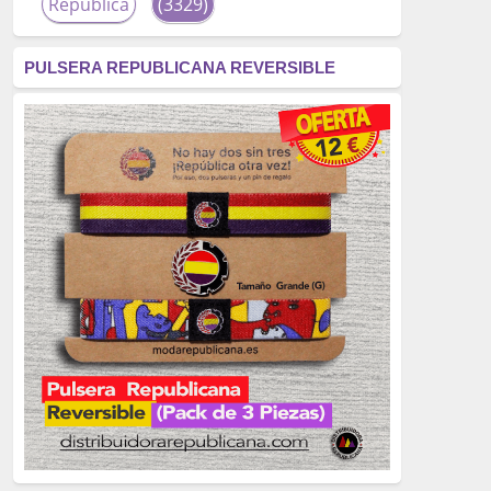
República
(3329)
corrupción
(3266)
PULSERA REPUBLICANA REVERSIBLE
fascismo
(2677)
tardofranquismo
(2320)
Actualidad
(2319)
monarquía
(2253)
borbones
(2176)
Cultura
(2163)
Guerra
(1674)
genocidio
(1234)
mujer
(1070)