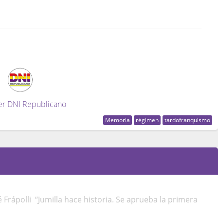
er DNI Republicano
Memoria
régimen
tardofranquismo
é Frápolli “Jumilla hace historia. Se aprueba la primera