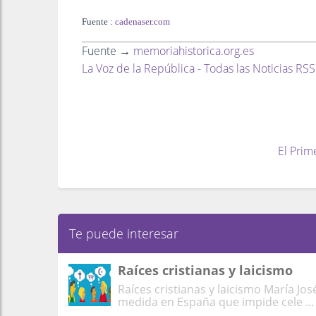
Fuente :
cadenaser.com
Fuente →
memoriahistorica.org.es
La Voz de la República - Todas las Noticias RSS
El Prim
Te puede interesar
Raíces cristianas y laicismo
Raíces cristianas y laicismo María Jos
medida en España que impide cele ...