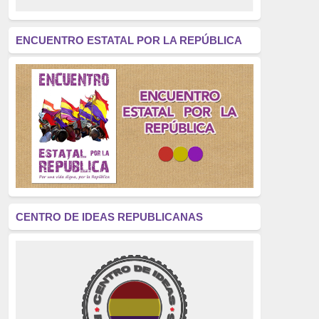
revolución
(312)
América Latina
(305)
ENCUENTRO ESTATAL POR LA REPÚBLICA
Exhumación
(304)
Golpe de Estado
(304)
Brigadas Internacionales
(303)
pensamiento
(294)
Revisionismo
(289)
La Transición
(275)
CENTRO DE IDEAS REPUBLICANAS
presos políticos
(273)
educación pública
(270)
La Izquierda
(260)