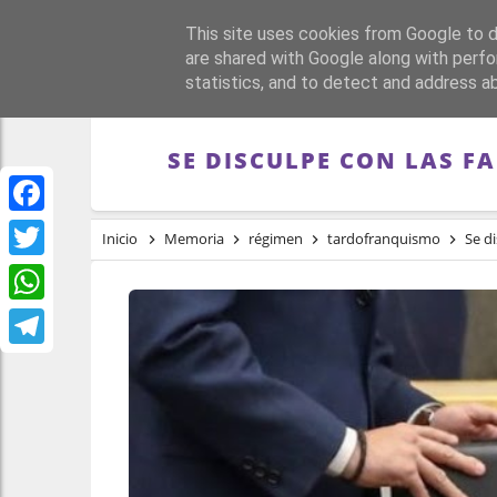
This site uses cookies from Google to de
PORTADA
REPÚBLI
are shared with Google along with perfo
statistics, and to detect and address a
SE DISCULPE CON LAS F
Facebook
Inicio
Memoria
régimen
tardofranquismo
Se d
Twitter
WhatsApp
Telegram