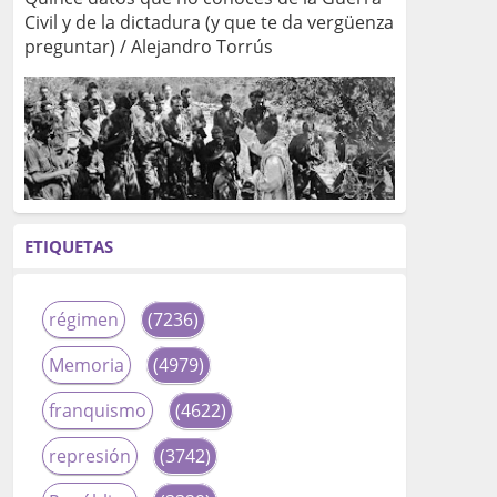
Civil y de la dictadura (y que te da vergüenza
preguntar) / Alejandro Torrús
ETIQUETAS
régimen
(7236)
Memoria
(4979)
franquismo
(4622)
represión
(3742)