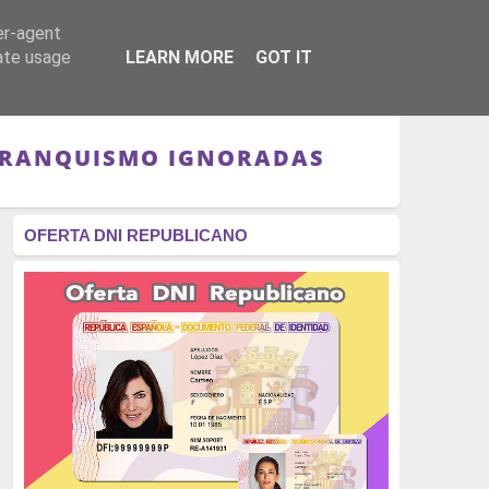
er-agent
RÉGIMEN - MONARQUÍA
CULTURA - LIBROS
rate usage
LEARN MORE
GOT IT
L FRANQUISMO IGNORADAS
OFERTA DNI REPUBLICANO