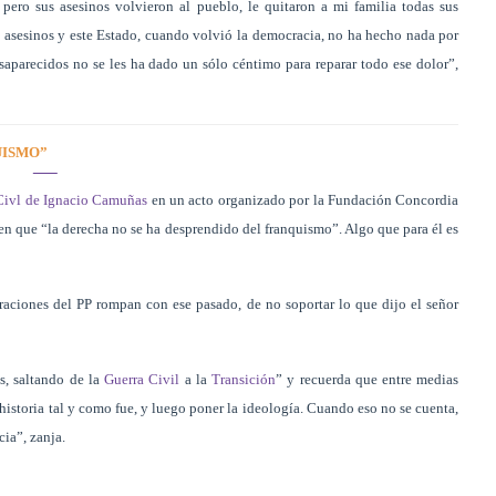
, pero sus asesinos volvieron al pueblo, le quitaron a mi familia todas sus
 asesinos y este Estado, cuando volvió la democracia, no ha hecho nada por
desaparecidos no se les ha dado un sólo céntimo para reparar todo ese dolor”,
UISMO”
 Civl de Ignacio Camuñas
en un acto organizado por la Fundación Concordia
 en que “la derecha no se ha desprendido del franquismo”. Algo que para él es
raciones del PP rompan con ese pasado, de no soportar lo que dijo el señor
is, saltando de la
Guerra Civil
a la
Transición
” y recuerda que entre medias
historia tal y como fue, y luego poner la ideología. Cuando eso no se cuenta,
ia”, zanja.