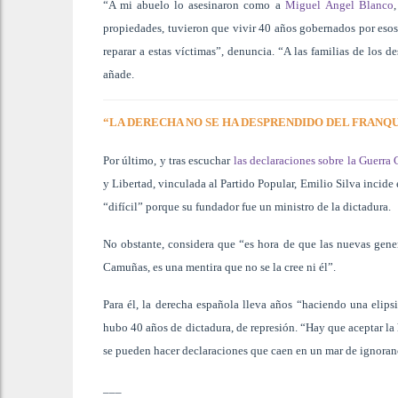
“A mi abuelo lo asesinaron como a
Miguel Ángel Blanco
propiedades, tuvieron que vivir 40 años gobernados por esos
reparar a estas víctimas”, denuncia. “A las familias de los 
añade.
“LA DERECHA NO SE HA DESPRENDIDO DEL FRANQ
Por último, y tras escuchar
las declaraciones sobre la Guerra
y Libertad, vinculada al Partido Popular, Emilio Silva incide
“difícil” porque su fundador fue un ministro de la dictadura.
No obstante, considera que “es hora de que las nuevas gene
Camuñas, es una mentira que no se la cree ni él”.
Para él, la derecha española lleva años “haciendo una elips
hubo 40 años de dictadura, de represión. “Hay que aceptar la 
se pueden hacer declaraciones que caen en un mar de ignoranc
___