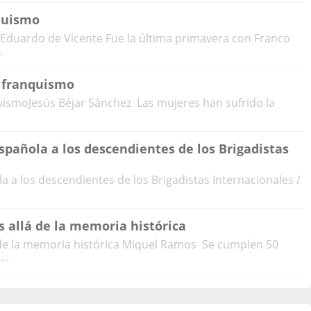
nquismo
oEduardo de Vicente Fue la última primavera con Franco
.
l franquismo
uismoJesús Béjar Sánchez Las mujeres han sufrido la
spañola a los descendientes de los Brigadistas
a a los descendientes de los Brigadistas Internacionales /
 allá de la memoria histórica
 de la memoria histórica Miquel Ramos Se cumplen 50
..