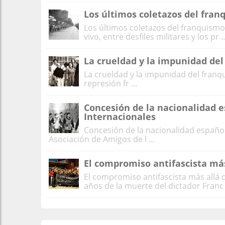
Los últimos coletazos del fra
Los últimos coletazos del franquism
vivo, entre desfiles militares y los pr ..
La crueldad y la impunidad de
La crueldad y la impunidad del franq
represión fr ...
Concesión de la nacionalidad e
Internacionales
Concesión de la nacionalidad español
Asociación de Amigos de l ...
El compromiso antifascista más
El compromiso antifascista más allá
años de la muerte del dictador Franc .