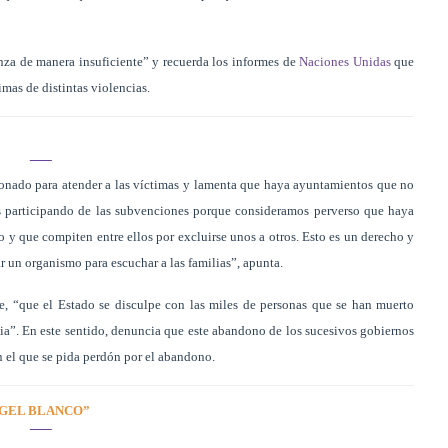
nza de manera insuficiente” y recuerda los informes de
Naciones Unidas
que
imas de distintas violencias.
onado para atender a las víctimas y lamenta que haya ayuntamientos que no
s participando de las subvenciones porque consideramos perverso que haya
o y que compiten entre ellos por excluirse unos a otros. Esto es un derecho y
ar un organismo para escuchar a las familias”, apunta.
, “que el Estado se disculpe con las miles de personas que se han muerto
ia”. En este sentido, denuncia que este abandono de los sucesivos gobiernos
n el que se pida perdón por el abandono.
NGEL BLANCO”