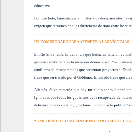
educativa.
Por otro lado, lamenta que en materia de desaparecidos “ava
exigen que terminen con las diferencias de trato entre las víct
UN COMISIONADO PARA ATENDER A LAS VÍCTIMAS
Emilio Silva también denuncia que hecha en falta un comisi
quieran colaborar con la memoria democrática. “No estamo
familiares de desaparecidos que presentan proyectos al Estad
tiene que ser tratado por el Gobierno. El Estado tiene que cre
Además, Silva recuerda que hay un punto todavía pendiente
ignoradas por todos los gobiernos de la recuperada democrac
debería aparecer en la ley y reclama un “gran acto público” e
“A MI ABUELO LO ASESINARON COMO A MIGUEL Á