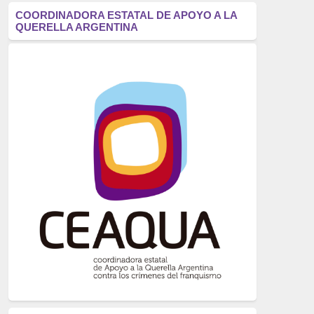
antifascismo
(1006)
COORDINADORA ESTATAL DE APOYO A LA
QUERELLA ARGENTINA
Eventos
(914)
Historia
(752)
Crímenes del franquismo
(721)
dictadura
(699)
Feminismo
(607)
neofranquismo
(567)
Justicia Universal
(527)
Derechos Humanos
(522)
Nacionalcatolicismo
(514)
Exilio
(506)