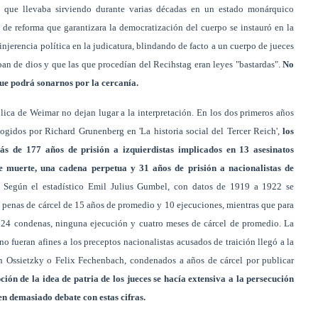
y que llevaba sirviendo durante varias décadas en un estado monárquico
o de reforma que garantizara la democratización del cuerpo se instauró en la
injerencia política en la judicatura, blindando de facto a un cuerpo de jueces
an de dios y que las que procedían del Recihstag eran leyes "bastardas".
No
que podrá sonarnos por la cercanía.
blica de Weimar no dejan lugar a la interpretación. En los dos primeros años
gidos por Richard Grunenberg en 'La historia social del Tercer Reich',
los
s de 177 años de prisión a izquierdistas implicados en 13 asesinatos
muerte, una cadena perpetua y 31 años de prisión a nacionalistas de
. Según el estadístico Emil Julius Gumbel, con datos de 1919 a 1922 se
 penas de cárcel de 15 años de promedio y 10 ejecuciones, mientras que para
o 24 condenas, ninguna ejecución y cuatro meses de cárcel de promedio. La
no fueran afines a los preceptos nacionalistas acusados de traición llegó a la
n Ossietzky o Felix Fechenbach, condenados a años de cárcel por publicar
ión de la idea de patria de los jueces se hacía extensiva a la persecución
ten demasiado debate con estas cifras.