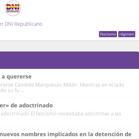
er DNI Republicano
fascismo
régimen
 a quererse
rerse Cándido Marquesán Millán Mientras en el lado
 su fu ...
ser» de adoctrinado
 adoctrinado El fascismo necesitaba adoctrinar a las
 nuevos nombres implicados en la detención de