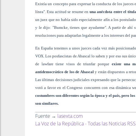
Existía un concepto para expresar la conducta de los jueces e
línea". Esta actitud se resume en
una anécdota entre el titul
un juez que no había sido especialmente afín a los postulado
y le dijo: "Bumcke, tienes que ayudarme". A partir de ahí su
resoluciones para adaptarlas legalmente a los intereses del pa
En España tenemos a unos jueces cada vez más posicionados
VOX. Los posfascistas de Abascal lo saben y por eso sus únicos
de lawfare tiene visos de triunfar porque
existe una ma
antidemocrático de los de Abascal
y están dispuestos a retor
Las últimas decisiones judiciales expresando que la persecuc
votó a favor en el Congreso concurren con esa dinámica w
costumbres son diferentes según la época y el país, pero lo
son similares.
Fuente →
lasexta.com
La Voz de la República - Todas las Noticias RSS