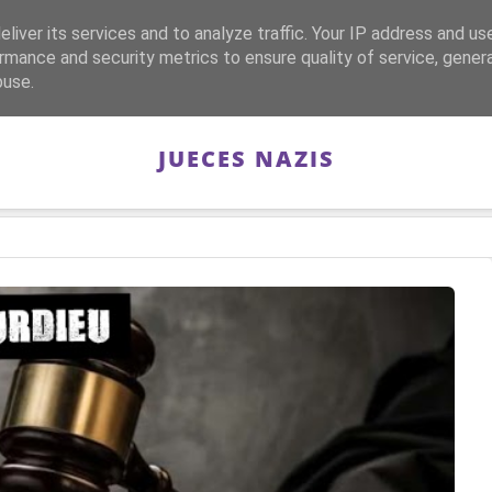
liver its services and to analyze traffic. Your IP address and us
CA
FRANQUISMO
GUERRA DE ESPAÑA
MEMORIA
rmance and security metrics to ensure quality of service, gene
buse.
JUECES NAZIS