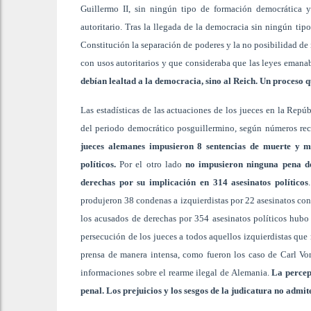
Guillermo II, sin ningún tipo de formación democrática 
autoritario. Tras la llegada de la democracia sin ningún tip
Constitución la separación de poderes y la no posibilidad de 
con usos autoritarios y que consideraba que las leyes emanab
debían lealtad a la democracia, sino al Reich. Un proceso 
Las estadísticas de las actuaciones de los jueces en la Repú
del periodo democrático posguillermino, según números reco
jueces alemanes impusieron 8 sentencias de muerte y má
políticos.
Por el otro lado
no impusieron ninguna pena de 
derechas por su implicación en 314 asesinatos políticos
produjeron 38 condenas a izquierdistas por 22 asesinatos con
los acusados de derechas por 354 asesinatos políticos hub
persecución de los jueces a todos aquellos izquierdistas que 
prensa de manera intensa, como fueron los caso de Carl Vo
informaciones sobre el rearme ilegal de Alemania.
La percepc
penal. Los prejuicios y los sesgos de la judicatura no admi