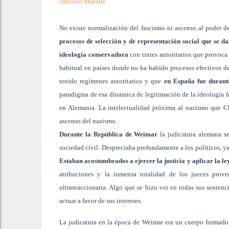
Antonio Maestre
No existe normalización del fascismo ni ascenso al poder de 
procesos de selección y de representación social que se da
ideología conservadora
con tintes autoritarios que provoca
habitual en países donde no ha habido procesos efectivos de
tenido regímenes autoritarios y que
en España fue durante
paradigma de esa dinámica de legitimación de la ideología fa
en Alemania. La intelectualidad próxima al nazismo que Chri
ascenso del nazismo.
Durante la República de Weimar
la judicatura alemana se
sociedad civil. Despreciaba profundamente a los políticos, ya
Estaban acostumbrados a ejercer la justicia y aplicar la le
atribuciones y la inmensa totalidad de los jueces prove
ultrareaccionaria. Algo que se hizo ver en todas sus senten
actuar a favor de sus intereses.
La judicatura en la época de Weimar era un cuerpo formado 