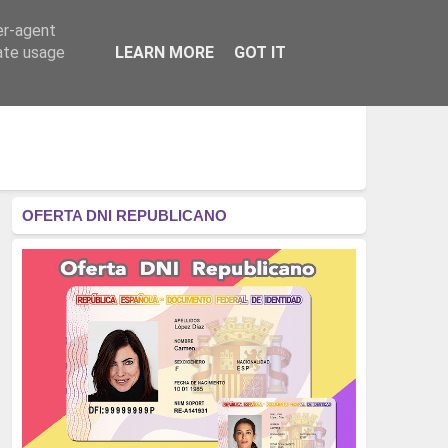
er-agent
RÉGIMEN - MONARQUÍA
CULTURA - LIBROS
rate usage
LEARN MORE
GOT IT
OFERTA DNI REPUBLICANO