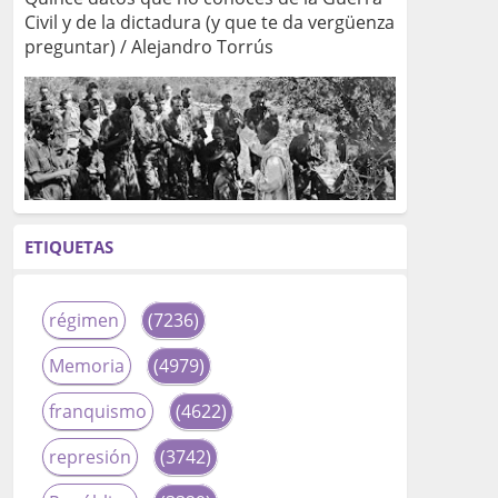
Civil y de la dictadura (y que te da vergüenza
preguntar) / Alejandro Torrús
ETIQUETAS
régimen
(7236)
Memoria
(4979)
franquismo
(4622)
represión
(3742)