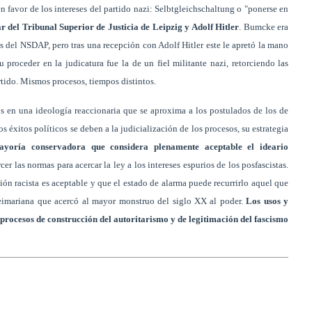
n favor de los intereses del partido nazi: Selbtgleichschaltung o "ponerse en
ar del Tribunal Superior de Justicia de Leipzig y Adolf Hitler
. Bumcke era
s del NSDAP, pero tras una recepción con Adolf Hitler este le apretó la mano
 proceder en la judicatura fue la de un fiel militante nazi, retorciendo las
rtido. Mismos procesos, tiempos distintos.
 en una ideología reaccionaria que se aproxima a los postulados de los de
 éxitos políticos se deben a la judicialización de los procesos, su estrategia
yoría conservadora que considera plenamente aceptable el ideario
cer las normas para acercar la ley a los intereses espurios de los posfascistas.
ión racista es aceptable y que el estado de alarma puede recurrirlo aquel que
eimariana que acercó al mayor monstruo del siglo XX al poder.
Los usos y
s procesos de construcción del autoritarismo y de legitimación del fascismo