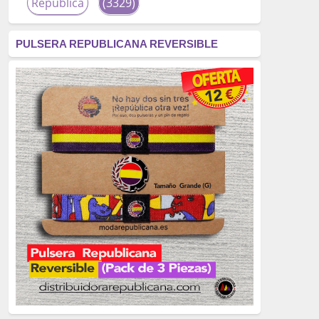
República
(3329)
corrupción
(3266)
PULSERA REPUBLICANA REVERSIBLE
fascismo
(2677)
tardofranquismo
(2320)
Actualidad
(2319)
monarquía
(2253)
borbones
(2176)
Cultura
(2163)
Guerra
(1674)
genocidio
(1234)
mujer
(1070)