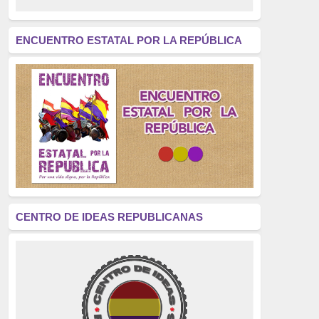
revolución
(312)
América Latina
(305)
ENCUENTRO ESTATAL POR LA REPÚBLICA
Exhumación
(304)
Golpe de Estado
(304)
Brigadas Internacionales
(303)
pensamiento
(294)
Revisionismo
(289)
La Transición
(275)
CENTRO DE IDEAS REPUBLICANAS
presos políticos
(273)
educación pública
(270)
La Izquierda
(260)