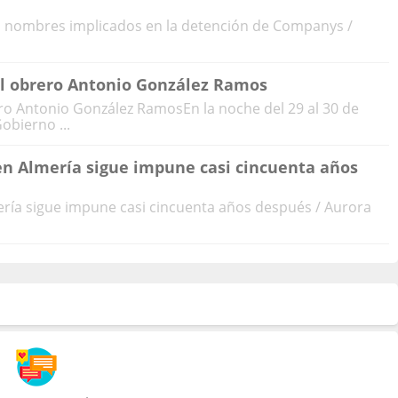
s nombres implicados en la detención de Companys /
del obrero Antonio González Ramos
ero Antonio González RamosEn la noche del 29 al 30 de
obierno ...
 en Almería sigue impune casi cincuenta años
mería sigue impune casi cincuenta años después / Aurora