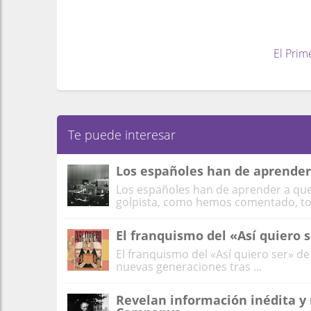
El Prim
Te puede interesar
Los españoles han de aprender
Los españoles han de aprender a que
golpista, como hemos comentado, todo
El franquismo del «Así quiero 
El franquismo del «Así quiero ser» de
nuevas generaciones tras ...
Revelan información inédita y