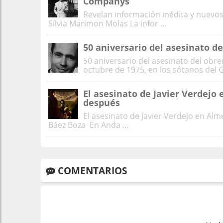
Companys
Revelan información inédita y nuevo
Sílvia Marimon Molas La infor ...
50 aniversario del asesinato 
50 aniversario del asesinato del obr
octubre de 1975, en los sótanos del G
El asesinato de Javier Verdejo
después
El asesinato de Javier Verdejo en Al
Báez Boza En Anda ...
COMENTARIOS