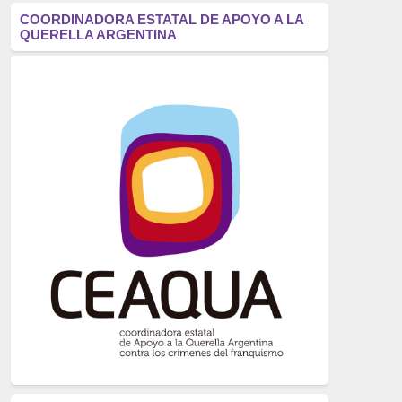
antifascismo
(1006)
COORDINADORA ESTATAL DE APOYO A LA
QUERELLA ARGENTINA
Eventos
(914)
Historia
(752)
Crímenes del franquismo
(721)
dictadura
(699)
Feminismo
(607)
neofranquismo
(567)
Justicia Universal
(527)
Derechos Humanos
(522)
Nacionalcatolicismo
(514)
Exilio
(506)