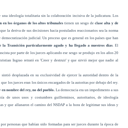
una ideología totalitaria sin la colaboración incisiva de la judicatura. Los
n en los órganos de los altos tribunales
tienen un sesgo de
clase alta y de
 que la deriva de sus decisiones hacia postulados reaccionarios sea la norma
 democratización judicial. Un proceso que es general en los países que han
 la Transición particularmente agudo y ha llegado a nuestros días
. El
scista por parte de los jueces aplicando ese sesgo se produjo en los años 20
stian Ingrao retrató en 'Creer y destruir' y que sirvió mejor que nadie al
 sintió desplazada en su exclusividad de ejercer la autoridad dentro de la
 que los jueces eran los únicos encargados de la autoritas por debajo del rey.
y en nombre del rey, no del pueblo.
La democracia era un impedimento a sus
nía de unos usos y costumbres guillerminos, autoritarios, de ideología
cias y que allanaron el camino del NSDAP a la hora de legitimar sus ideas y
por personas que habían sido formadas para ser jueces durante la época de