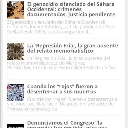
El genocidio silenciado del Sáhara
Occidental: crímenes
documentados, justicia pendiente
El genocidio silenciado del Sáhara Occidental:
crímenes documentados, justicia pendiente / Ana
Stella Desde 1975, tras la ocupación il ...
La 'Represión Fría', la gran ausente
del relato memorialístico
La 'Represión Fría', la gran ausente del
relato memorialísticoLucio Martínez
Pereda Mientras la represión caliente destruía físic
...
Cuando los “rojos” fueron a
desenterrar a sus muertos
Cuando los “rojos” fueron a desenterrar a
sus muertos Elías Lavín Después de la muerte de
Franco, en silencio y de ...
Denunciamos el Congreso “la
concordia fue posible” otra vez