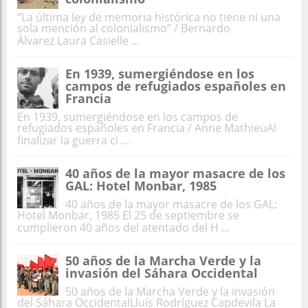
“La última ley de memoria histórica no tiene ni una
sola mención al colonialismo” / Bernardo
Álvarez Laura Casielle ...
En 1939, sumergiéndose en los
campos de refugiados españoles en
Francia
En 1939, sumergiéndose en los campos de
refugiados españoles en Francia / Anne MathieuAl
finalizar la guerra ci ...
40 años de la mayor masacre de los
GAL: Hotel Monbar, 1985
40 años de la mayor masacre de los GAL:
Hotel Monbar, 1985 El 25 de septiembre se
cumplieron 40 años del atentado del H ...
50 años de la Marcha Verde y la
invasión del Sáhara Occidental
50 años de la Marcha Verde y la invasión
del Sáhara OccidentalLluís Rodríguez Capdevila La