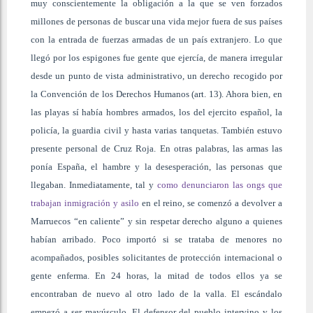
muy conscientemente la obligación a la que se ven forzados
millones de personas de buscar una vida mejor fuera de sus países
con la entrada de fuerzas armadas de un país extranjero. Lo que
llegó por los espigones fue gente que ejercía, de manera irregular
desde un punto de vista administrativo, un derecho recogido por
la Convención de los Derechos Humanos (art. 13). Ahora bien, en
las playas sí había hombres armados, los del ejercito español, la
policía, la guardia civil y hasta varias tanquetas. También estuvo
presente personal de Cruz Roja. En otras palabras, las armas las
ponía España, el hambre y la desesperación, las personas que
llegaban. Inmediatamente, tal y
como denunciaron las ongs que
trabajan inmigración y asilo
en el reino, se comenzó a devolver a
Marruecos “en caliente” y sin respetar derecho alguno a quienes
habían arribado. Poco importó si se trataba de menores no
acompañados, posibles solicitantes de protección internacional o
gente enferma. En 24 horas, la mitad de todos ellos ya se
encontraban de nuevo al otro lado de la valla. El escándalo
empezó a ser mayúsculo. El defensor del pueblo intervino y los