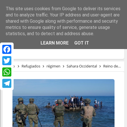
This site uses cookies from Google to deliver its services
and to analyze traffic. Your IP address and user-agent are
shared with Google along with performance and security
metrics to ensure quality of service, generate usage
statistics, and to detect and address abuse.
REINO DE ESPAÑA: CEUTA Y LOS
LEARN MORE
GOT IT
CONSENSOS DEL 78
Facebook
Inicio
Refugiados
régimen
Sahara Occidental
Reino de España: Ceuta y los consensos del 78
Twitter
WhatsApp
Telegram