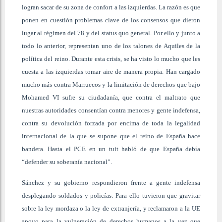
logran sacar de su zona de confort a las izquierdas. La razón es que
ponen en cuestión problemas clave de los consensos que dieron
lugar al régimen del 78 y del status quo general. Por ello y junto a
todo lo anterior, representan uno de los talones de Aquiles de la
política del reino. Durante esta crisis, se ha visto lo mucho que les
cuesta a las izquierdas tomar aire de manera propia. Han cargado
mucho más contra Marruecos y la limitación de derechos que bajo
Mohamed VI sufre su ciudadanía, que contra el maltrato que
nuestras autoridades consentían contra menores y gente indefensa,
contra su devolución forzada por encima de toda la legalidad
internacional de la que se supone que el reino de España hace
bandera. Hasta el PCE en un tuit habló de que España debía
“defender su soberanía nacional”.
Sánchez y su gobierno respondieron frente a gente indefensa
desplegando soldados y policías. Para ello tuvieron que gravitar
sobre la ley mordaza o la ley de extranjería, y reclamaron a la UE
apoyo para la vulneración de derechos humanos a la vez que