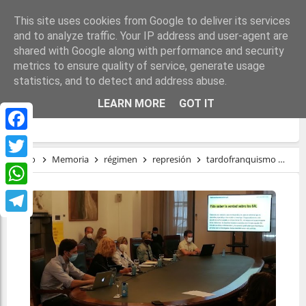
This site uses cookies from Google to deliver its services
and to analyze traffic. Your IP address and user-agent are
shared with Google along with performance and security
metrics to ensure quality of service, generate usage
statistics, and to detect and address abuse.
PILI ZABALA: “LA VERDAD JAMÁS
LEARN MORE
GOT IT
PRESCRIBE”
Facebook
Inicio
Memoria
régimen
represión
tardofranquismo
Pil
Twitter
WhatsApp
Telegram