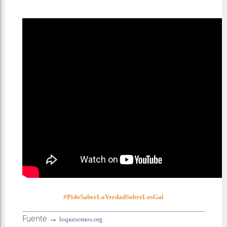
#PidoSaberLaVerdadSobreLosGal
Fuente →
loquesomos.org