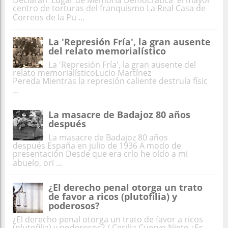
Declaran 'Lugar de Memoria Democrática' el mayor
centro de torturas del franquismo La Real Casa de
Correos de la Pu ...
La 'Represión Fría', la gran ausente
del relato memorialístico
La 'Represión Fría', la gran ausente del
relato memorialísticoLucio Martínez
Pereda Mientras la represión caliente destruía físic
...
La masacre de Badajoz 80 años
después
La masacre de Badajoz 80 años
después España en julio de 1936 A modo de
presentación Desde que era crío he oído a mi
abuelo, ori ...
¿El derecho penal otorga un trato
de favor a ricos (plutofilia) y
poderosos?
¿El derecho penal otorga un trato de favor a ricos
(plutofilia) y poderosos? / Cecilia Cuervo Nieto ¿Es