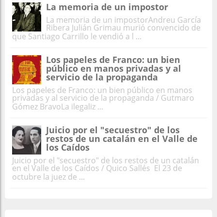
La memoria de un impostor
La memoria de un impostorAndreu García
Ribera Julián Grimau murió convencido de
que Santiago Carrillo le vendió a l ...
Los papeles de Franco: un bien
público en manos privadas y al
servicio de la propaganda
Los papeles de Franco: un bien público en manos
privadas y al servicio de la propaganda / Gutmaro
Gómez BravoLa ilegaliz ...
Juicio por el "secuestro" de los
restos de un catalán en el Valle de
los Caídos
Juicio por el "secuestro" de los restos de un catalán
en el Valle de los Caídos / Quico Sallés El 23 de
octubre la juez de ...