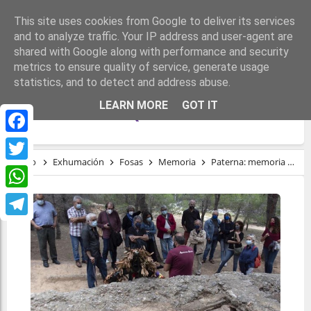
This site uses cookies from Google to deliver its services
and to analyze traffic. Your IP address and user-agent are
shared with Google along with performance and security
metrics to ensure quality of service, generate usage
statistics, and to detect and address abuse.
PATERNA: MEMORIA VIVA DE LA
LEARN MORE
GOT IT
REPRESIÓN FRANQUISTA
Facebook
Inicio
Exhumación
Fosas
Memoria
Paterna: memoria viva de la represión franquista
Twitter
WhatsApp
Telegram