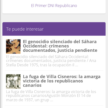
El Primer DNI Republicano
Te puede interesar
El genocidio silenciado del Sáhara
Occidental: crímenes
documentados, justicia pendiente
El genocidio silenciado del Sáhara Occidental:
crímenes documentados, justicia pendiente / Ana
Stella Desde 1975, tras la ocupación il ...
La fuga de Villa Cisneros: la amarga
victoria de los republicanos
canarios
La fuga de Villa Cisneros: la amarga victoria de los
republicanos canariosAgustín Monzón El 14 de
marzo de 1937, un grup ...