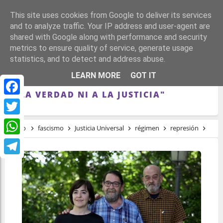
This site uses cookies from Google to deliver its services
and to analyze traffic. Your IP address and user-agent are
shared with Google along with performance and security
metrics to ensure quality of service, generate usage
statistics, and to detect and address abuse.
"LA LEY DE VÍCTIMAS POLÍTICAS AHORA
LEARN MORE
GOT IT
AVALADA NO NOS PERMITE EL DERECHO
A LA VERDAD NI A LA JUSTICIA"
Facebook
Twitter
Inicio
fascismo
Justicia Universal
régimen
represión
"La 
WhatsApp
Telegram