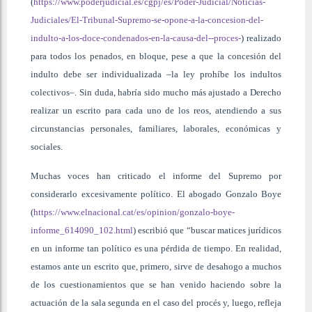
(
https://www.poderjudicial.es/cgpj/es/Poder-Judicial/Noticias-
Judiciales/El-Tribunal-Supremo-se-opone-a-la-concesion-del-
indulto-a-los-doce-condenados-en-la-causa-del--proces-
) realizado
para todos los penados, en bloque, pese a que la concesión del
indulto debe ser individualizada –la ley prohíbe los indultos
colectivos–. Sin duda, habría sido mucho más ajustado a Derecho
realizar un escrito para cada uno de los reos, atendiendo a sus
circunstancias personales, familiares, laborales, económicas y
sociales.
Muchas voces han criticado el informe del Supremo por
considerarlo excesivamente político. El abogado Gonzalo Boye
(
https://www.elnacional.cat/es/opinion/gonzalo-boye-
informe_614090_102.html
) escribió que “buscar matices jurídicos
en un informe tan político es una pérdida de tiempo. En realidad,
estamos ante un escrito que, primero, sirve de desahogo a muchos
de los cuestionamientos que se han venido haciendo sobre la
actuación de la sala segunda en el caso del procés y, luego, refleja