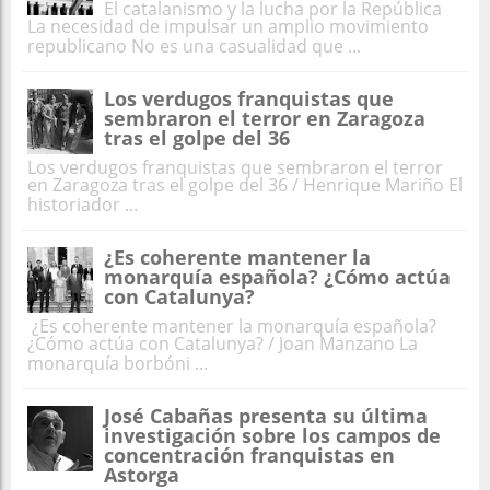
El catalanismo y la lucha por la República
La necesidad de impulsar un amplio movimiento
republicano No es una casualidad que ...
Los verdugos franquistas que
sembraron el terror en Zaragoza
tras el golpe del 36
Los verdugos franquistas que sembraron el terror
en Zaragoza tras el golpe del 36 / Henrique Mariño El
historiador ...
¿Es coherente mantener la
monarquía española? ¿Cómo actúa
con Catalunya?
¿Es coherente mantener la monarquía española?
¿Cómo actúa con Catalunya? / Joan Manzano La
monarquía borbóni ...
José Cabañas presenta su última
investigación sobre los campos de
concentración franquistas en
Astorga