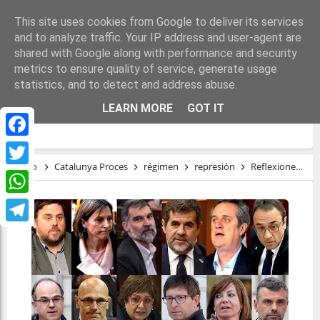
This site uses cookies from Google to deliver its services
and to analyze traffic. Your IP address and user-agent are
shared with Google along with performance and security
metrics to ensure quality of service, generate usage
statistics, and to detect and address abuse.
REFLEXIONES ACERCA DEL INDULTO A
LEARN MORE
GOT IT
LOS PRESOS Y PRESAS DEL PROCÉS
Facebook
Inicio
Catalunya Proces
régimen
represión
Reflexiones acerca del indulto a los presos y presas del Procés
Twitter
WhatsApp
Telegram