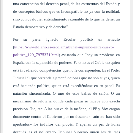
una concepción del derecho penal, de las estructuras del Estado y
de conceptos básicos que es incompatible no ya con la realidad,
sino con cualquier entendimiento razonable de lo que ha de ser un
Estado democrático y de derecho”.
Por su parte, Ignacio Escolar publicó un artículo
(
https://www.eldiario.es/escolar/tribunal-supremo-entra-nuevo-
politica_129_7975371.html
) avisando que “hay un problema en
España con la separación de poderes. Pero no es el Gobierno quien
está invadiendo competencias que no le corresponden. Es el Poder
Judicial el que pretende ejercer funciones que no son suyas, quien
está haciendo política, quien está excediéndose en su papel. Es
natación sincronizada. O uno de esos bailes de salón. O un
mecanismo de relojería donde cada pieza se mueve con exacta
precisión. Tic, tac. A las nueve de la mañana, el PP y Vox cargan
duramente contra el Gobierno por no descartar –aún no han sido
aprobados– los indultos del procés. Y apenas un par de horas
después, es el politizado Tribunal Supremo quien les da más