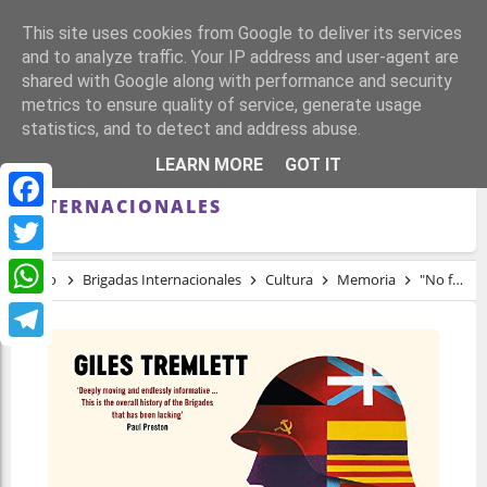
This site uses cookies from Google to deliver its services
and to analyze traffic. Your IP address and user-agent are
shared with Google along with performance and security
metrics to ensure quality of service, generate usage
statistics, and to detect and address abuse.
"NO FUERON 35.000 SANTOS", ASEGURA
LEARN MORE
GOT IT
GILES TREMLETT SOBRE LAS BRIGADAS
INTERNACIONALES
Facebook
Twitter
Inicio
Brigadas Internacionales
Cultura
Memoria
"No fueron 35.000 santos", asegura Giles Tremlett sobre las Brigadas Internacionales
WhatsApp
Telegram