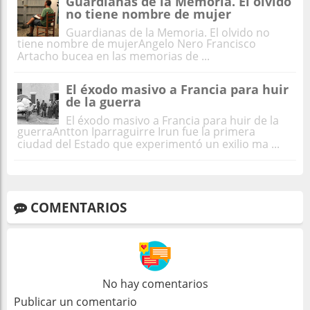
Guardianas de la Memoria. El olvido
no tiene nombre de mujer
Guardianas de la Memoria. El olvido no
tiene nombre de mujerAngelo Nero Francisco
Artacho bucea en las memorias de ...
El éxodo masivo a Francia para huir
de la guerra
El éxodo masivo a Francia para huir de la
guerraAntton Iparraguirre Irun fue la primera
ciudad del Estado que experimentó un exilio ma ...
COMENTARIOS
No hay comentarios
Publicar un comentario