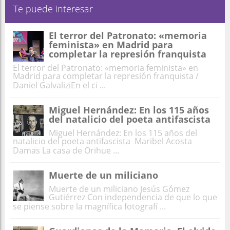
Te puede interesar
El terror del Patronato: «memoria
feminista» en Madrid para
completar la represión franquista
El terror del Patronato: «memoria feminista» en
Madrid para completar la represión franquista /
Daniel GalvaliziEn el ci ...
Miguel Hernández: En los 115 años
del natalicio del poeta antifascista
Miguel Hernández: En los 115 años del
natalicio del poeta antifascista Maribel Acosta
Damas La casa de Orihue ...
Muerte de un miliciano
Muerte de un miliciano Jesús Gómez
Gutiérrez Con independencia de que lo que
se piense sobre la magnífica fotografí ...