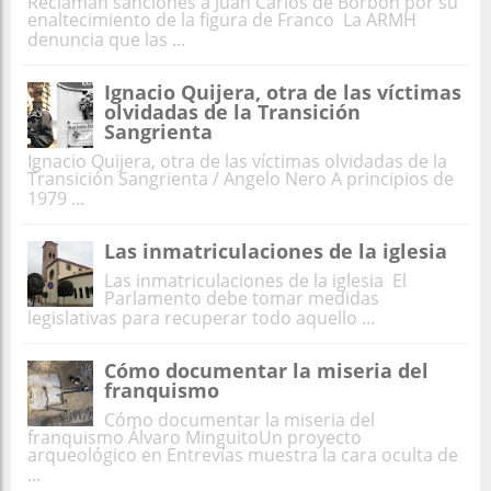
Reclaman sanciones a Juan Carlos de Borbón por su
enaltecimiento de la figura de Franco La ARMH
denuncia que las ...
Ignacio Quijera, otra de las víctimas
olvidadas de la Transición
Sangrienta
Ignacio Quijera, otra de las víctimas olvidadas de la
Transición Sangrienta / Angelo Nero A principios de
1979 ...
Las inmatriculaciones de la iglesia
Las inmatriculaciones de la iglesia El
Parlamento debe tomar medidas
legislativas para recuperar todo aquello ...
Cómo documentar la miseria del
franquismo
Cómo documentar la miseria del
franquismo Álvaro MinguitoUn proyecto
arqueológico en Entrevías muestra la cara oculta de
...