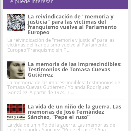
Te puede interesar
La reivindicación de "memoria y
justicia" para las víctimas del
franquismo vuelve al Parlamento
Europeo
La reivindicación de "memoria y justicia" para las
víctimas del franquismo vuelve al Parlamento
Europeo"Franquismo sin F ...
La memoria de las imprescindibles:
Testimonios de Tomasa Cuevas
Gutiérrez
La memoria de las imprescindibles: Testimonios de
Tomasa Cuevas Gutiérrez / Yolanda Rodríguez
González A partir de 1974, T ...
La vida de un niño de la guerra. Las
memorias de José Fernández
Sánchez, “Pepe el ruso”
La vida de un niño de la guerra. Las memorias de
José Fernández Sánchez, “Pepe el ruso” / Ana