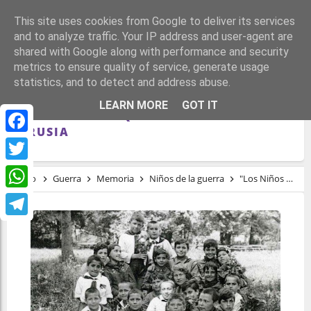
This site uses cookies from Google to deliver its services
and to analyze traffic. Your IP address and user-agent are
shared with Google along with performance and security
metrics to ensure quality of service, generate usage
statistics, and to detect and address abuse.
"LOS NIÑOS DE RUSIA", SUPERVIVIENTES
LEARN MORE
GOT IT
REPUBLICANOS QUE FUERON EVACUADOS
A RUSIA
Facebook
Twitter
Inicio
Guerra
Memoria
Niños de la guerra
"Los Niños de Rusia", supervivientes republicanos que fueron evacuados a Rusia
WhatsApp
Telegram