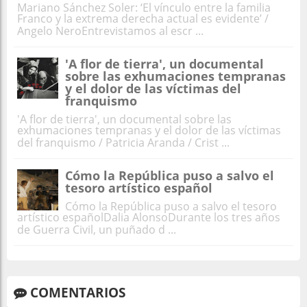
Mariano Sánchez Soler: ‘El vínculo entre la familia
Franco y la extrema derecha actual es evidente’ /
Angelo NeroEntrevistamos al escr ...
'A flor de tierra', un documental
sobre las exhumaciones tempranas
y el dolor de las víctimas del
franquismo
'A flor de tierra', un documental sobre las
exhumaciones tempranas y el dolor de las víctimas
del franquismo / Patricia Aranda / Crist ...
Cómo la República puso a salvo el
tesoro artístico español
Cómo la República puso a salvo el tesoro
artístico españolDalia AlonsoDurante los tres años
de Guerra Civil, un puñado d ...
COMENTARIOS