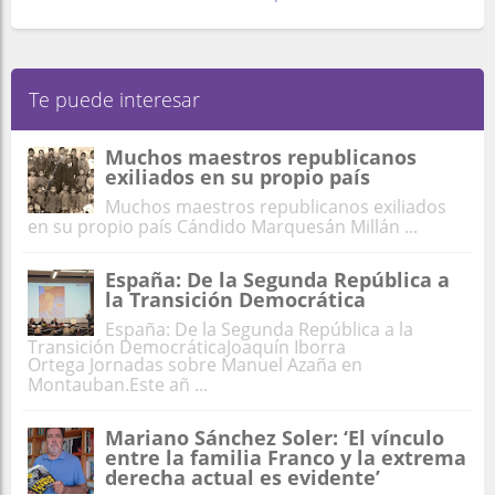
Te puede interesar
Muchos maestros republicanos
exiliados en su propio país
Muchos maestros republicanos exiliados
en su propio país Cándido Marquesán Millán ...
España: De la Segunda República a
la Transición Democrática
España: De la Segunda República a la
Transición DemocráticaJoaquín Iborra
Ortega Jornadas sobre Manuel Azaña en
Montauban.Este añ ...
Mariano Sánchez Soler: ‘El vínculo
entre la familia Franco y la extrema
derecha actual es evidente’