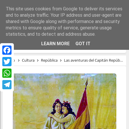
This site uses cookies from Google to deliver its services
and to analyze traffic. Your IP address and user-agent are
shared with Google along with performance and security
metrics to ensure quality of service, generate usage
statistics, and to detect and address abuse.
LAS AVENTURAS DEL CAPITÁN REPÚBLICA
LEARN MORE
GOT IT
Facebook
Inicio
Cultura
República
Las aventuras del Capitán República
Twitter
WhatsApp
Telegram