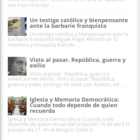
nos hizo recordar ...
Un testigo católico y bienpensante
ante la barbarie franquista
Un testigo católico y bienpensante ante la
barbarie franquista Miguel Ángel Almodóvar El
novelista y ensayista francés ...
Visto al pasar. República, guerra y
exilio
Visto al pasar. República, guerra y
exilioCarmen Antón, Visto al pasar. República,
guerra y exilio, prólogo de Xosé Luís Axeitos, ed ...
Iglesia y Memoria Democrática:
Cuando todo depende de quien
recuerda
Iglesia y Memoria Democrática: Cuando todo
depende de quien recuerdaFundación 14 de abril El
pasado día 21, en el Antiguo Salón d ...