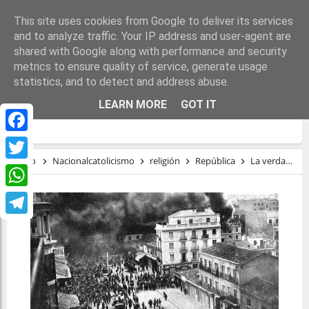
This site uses cookies from Google to deliver its services
and to analyze traffic. Your IP address and user-agent are
shared with Google along with performance and security
metrics to ensure quality of service, generate usage
statistics, and to detect and address abuse.
LA VERDAD SOBRE LA QUEMA DE
LEARN MORE
GOT IT
CONVENTOS EN LA SEGUNDA REPÚBLICA
Facebook
Inicio
Nacionalcatolicismo
religión
República
La verdad sobre la quema de conventos en la Segunda República
Twitter
WhatsApp
Telegram