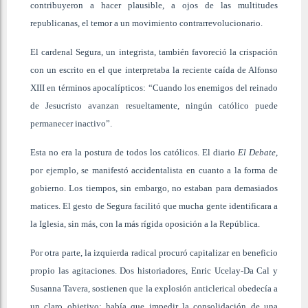
contribuyeron a hacer plausible, a ojos de las multitudes
republicanas, el temor a un movimiento contrarrevolucionario.
El cardenal Segura, un integrista, también favoreció la crispación
con un escrito en el que interpretaba la reciente caída de Alfonso
XIII en términos apocalípticos: “Cuando los enemigos del reinado
de Jesucristo avanzan resueltamente, ningún católico puede
permanecer inactivo”.
Esta no era la postura de todos los católicos. El diario
El Debate
,
por ejemplo, se manifestó accidentalista en cuanto a la forma de
gobierno. Los tiempos, sin embargo, no estaban para demasiados
matices. El gesto de Segura facilitó que mucha gente identificara a
la Iglesia, sin más, con la más rígida oposición a la República.
Por otra parte, la izquierda radical procuró capitalizar en beneficio
propio las agitaciones. Dos historiadores, Enric Ucelay-Da Cal y
Susanna Tavera, sostienen que la explosión anticlerical obedecía a
un claro objetivo: había que impedir la consolidación de una