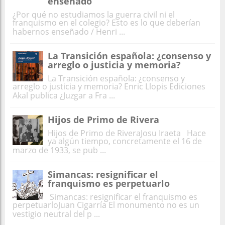
enseñado
¿Por qué no estudiamos la guerra civil ni el
franquismo en el colegio? Esto es lo que deberían
habernos enseñado / Henri ...
La Transición española: ¿consenso y
arreglo o justicia y memoria?
La Transición española: ¿consenso y
arreglo o justicia y memoria? Enric Llopis Ediciones
Akal publica ¿Juzgar a Fra ...
Hijos de Primo de Rivera
Hijos de Primo de RiveraJosu Iraeta Hace
ya algún tiempo, concretamente el 16 de
marzo de 1933, se pub ...
Simancas: resignificar el
franquismo es perpetuarlo
Simancas: resignificar el franquismo es
perpetuarloJuan Cigarría El monumento no es un
vestigio neutral del p ...