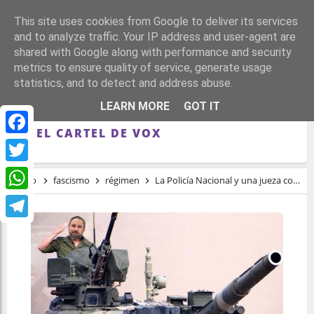
This site uses cookies from Google to deliver its services
and to analyze traffic. Your IP address and user-agent are
shared with Google along with performance and security
metrics to ensure quality of service, generate usage
statistics, and to detect and address abuse.
LA POLICÍA NACIONAL Y UNA JUEZA
LEARN MORE
GOT IT
COINCIDEN EN NO VER DELITO DE ODIO
EN EL CARTEL DE VOX
Facebook
Twitter
Inicio
fascismo
régimen
La Policía Nacional y una jueza coinciden en no ver delito de odio en el cartel de Vox
WhatsApp
Telegram