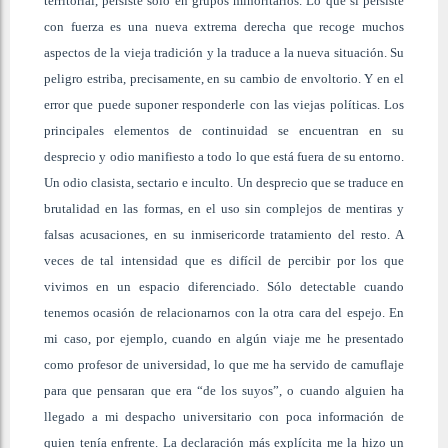
territorial, persiste sólo en grupos minoritarios. Lo que sí persiste
con fuerza es una nueva extrema derecha que recoge muchos
aspectos de la vieja tradición y la traduce a la nueva situación. Su
peligro estriba, precisamente, en su cambio de envoltorio. Y en el
error que puede suponer responderle con las viejas políticas. Los
principales elementos de continuidad se encuentran en su
desprecio y odio manifiesto a todo lo que está fuera de su entorno.
Un odio clasista, sectario e inculto. Un desprecio que se traduce en
brutalidad en las formas, en el uso sin complejos de mentiras y
falsas acusaciones, en su inmisericorde tratamiento del resto. A
veces de tal intensidad que es difícil de percibir por los que
vivimos en un espacio diferenciado. Sólo detectable cuando
tenemos ocasión de relacionarnos con la otra cara del espejo. En
mi caso, por ejemplo, cuando en algún viaje me he presentado
como profesor de universidad, lo que me ha servido de camuflaje
para que pensaran que era “de los suyos”, o cuando alguien ha
llegado a mi despacho universitario con poca información de
quien tenía enfrente. La declaración más explícita me la hizo un