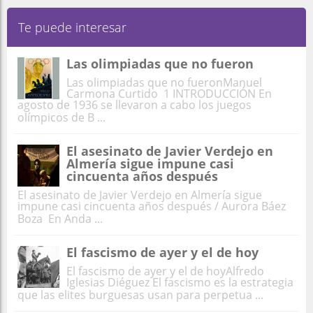
Te puede interesar
Las olimpiadas que no fueron
Las olimpiadas que no fueronManuel
Carmona Curtido 1 INTRODUCCIÓN En
agosto de 1936 se llevaron a cabo los juegos
olímpicos de B ...
El asesinato de Javier Verdejo en
Almería sigue impune casi
cincuenta años después
El asesinato de Javier Verdejo en Almería sigue
impune casi cincuenta años después / Aurora Báez
Boza En Anda ...
El fascismo de ayer y el de hoy
El fascismo de ayer y el de hoyAlfredo
Iglesias Diéguez El fascismo es la estrategia
que las elites burguesas usan para perpetua ...