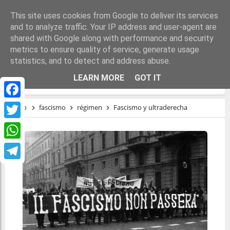
This site uses cookies from Google to deliver its services
and to analyze traffic. Your IP address and user-agent are
shared with Google along with performance and security
metrics to ensure quality of service, generate usage
statistics, and to detect and address abuse.
FASCISMO Y ULTRADERECHA
LEARN MORE
GOT IT
Facebook
Inicio
fascismo
régimen
Fascismo y ultraderecha
Twitter
WhatsApp
Telegram