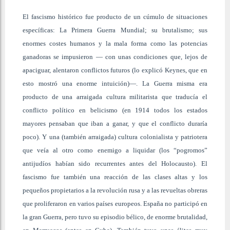
El fascismo histórico fue producto de un cúmulo de situaciones
específicas: La Primera Guerra Mundial; su brutalismo; sus
enormes costes humanos y la mala forma como las potencias
ganadoras se impusieron — con unas condiciones que, lejos de
apaciguar, alentaron conflictos futuros (lo explicó Keynes, que en
esto mostró una enorme intuición)—. La Guerra misma era
producto de una arraigada cultura militarista que traducía el
conflicto político en belicismo (en 1914 todos los estados
mayores pensaban que iban a ganar, y que el conflicto duraría
poco). Y una (también arraigada) cultura colonialista y patriotera
que veía al otro como enemigo a liquidar (los “pogromos”
antijudíos habían sido recurrentes antes del Holocausto). El
fascismo fue también una reacción de las clases altas y los
pequeños propietarios a la revolución rusa y a las revueltas obreras
que proliferaron en varios países europeos. España no participó en
la gran Guerra, pero tuvo su episodio bélico, de enorme brutalidad,