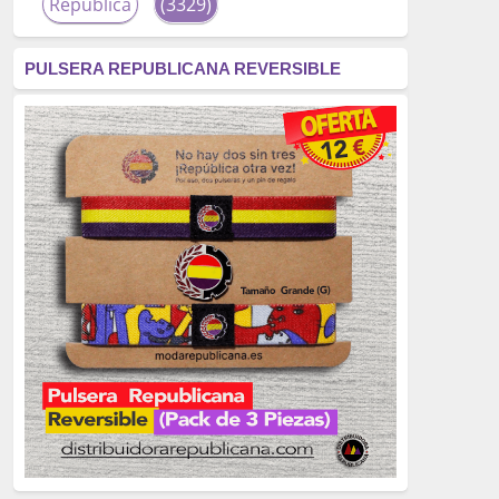
República
(3329)
corrupción
(3266)
PULSERA REPUBLICANA REVERSIBLE
fascismo
(2677)
tardofranquismo
(2320)
Actualidad
(2319)
monarquía
(2253)
borbones
(2176)
Cultura
(2163)
Guerra
(1674)
genocidio
(1234)
mujer
(1070)