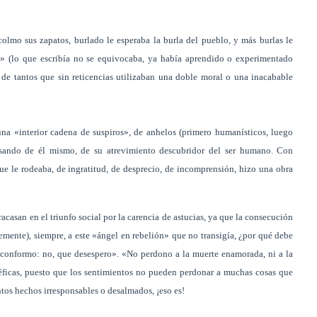
olmo sus zapatos, burlado le esperaba la burla del pueblo, y más burlas le
 (lo que escribía no se equivocaba, ya había aprendido o experimentado
de tantos que sin reticencias utilizaban una doble moral o una inacabable
na «interior cadena de suspiros», de anhelos (primero humanísticos, luego
husando de él mismo, de su atrevimiento descubridor del ser humano. Con
ue le rodeaba, de ingratitud, de desprecio, de incomprensión, hizo una obra
racasan en el triunfo social por la carencia de astucias, ya que la consecución
lemente), siempre, a este «ángel en rebelión» que no transigía, ¿por qué debe
e conformo: no, que desespero». «No perdono a la muerte enamorada, ni a la
aléficas, puesto que los sentimientos no pueden perdonar a muchas cosas que
antos hechos irresponsables o desalmados, ¡eso es!