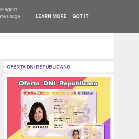
er-agent
RÉGIMEN - MONARQUÍA
CULTURA - LIBROS
rate usage
LEARN MORE
GOT IT
OFERTA DNI REPUBLICANO