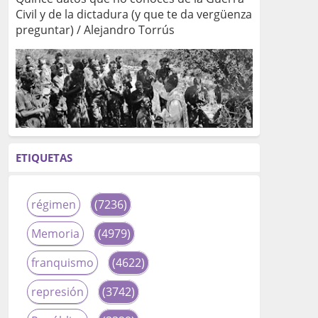
Civil y de la dictadura (y que te da vergüenza
preguntar) / Alejandro Torrús
ETIQUETAS
régimen
(7236)
Memoria
(4979)
franquismo
(4622)
represión
(3742)