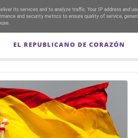
liver its services and to analyze traffic. Your IP address and us
CA
FRANQUISMO
GUERRA DE ESPAÑA
MEMORIA
rmance and security metrics to ensure quality of service, gene
buse.
EL REPUBLICANO DE CORAZÓN