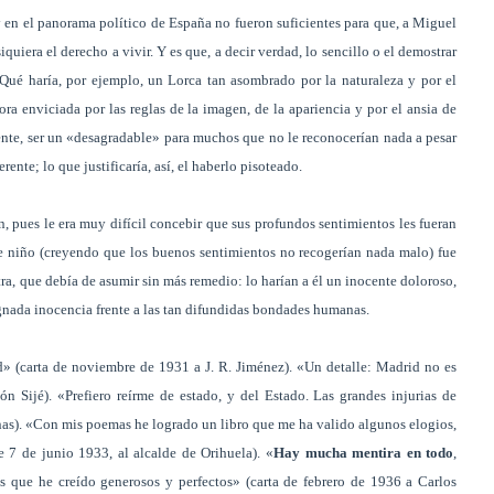
 en el panorama político de España no fueron suficientes para que, a Miguel
quiera el derecho a vivir. Y es que, a decir verdad, lo sencillo o el demostrar
¿Qué haría, por ejemplo, un Lorca tan asombrado por la naturaleza y por el
 enviciada por las reglas de la imagen, de la apariencia y por el ansia de
ente, ser un «desagradable» para muchos que no le reconocerían nada a pesar
ente; lo que justificaría, así, el haberlo pisoteado.
 pues le era muy difícil concebir que sus profundos sentimientos les fueran
e niño (creyendo que los buenos sentimientos no recogerían nada malo) fue
tra, que debía de asumir sin más remedio: lo harían a él un inocente doloroso,
gnada inocencia frente a las tan difundidas bondades humanas.
d» (carta de noviembre de 1931 a J. R. Jiménez). «Un detalle: Madrid no es
Sijé). «Prefiero reírme de estado, y del Estado. Las grandes injurias de
nas). «Con mis poemas he logrado un libro que me ha valido algunos elogios,
 7 de junio 1933, al alcalde de Orihuela). «
Hay mucha mentira en todo
,
 que he creído generosos y perfectos» (carta de febrero de 1936 a Carlos