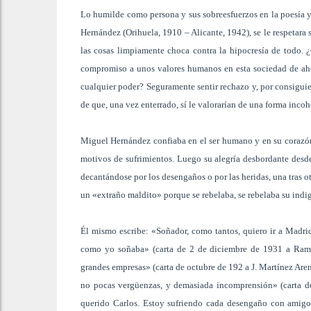
Lo humilde como persona y sus sobreesfuerzos en la poesía y
Hernández (Orihuela, 1910 – Alicante, 1942), se le respetara si
las cosas limpiamente choca contra la hipocresía de todo. 
compromiso a unos valores humanos en esta sociedad de ahora
cualquier poder? Seguramente sentir rechazo y, por consigui
de que, una vez enterrado, sí le valorarían de una forma incoher
Miguel Hernández confiaba en el ser humano y en su corazón,
motivos de sufrimientos. Luego su alegría desbordante desd
decantándose por los desengaños o por las heridas, una tras o
un «extraño maldito» porque se rebelaba, se rebelaba su indi
Él mismo escribe: «Soñador, como tantos, quiero ir a Madri
como yo soñaba» (carta de 2 de diciembre de 1931 a Ramón 
grandes empresas» (carta de octubre de 192 a J. Martínez Are
no pocas vergüenzas, y demasiada incomprensión» (carta de
querido Carlos. Estoy sufriendo cada desengaño con amigos