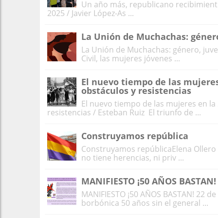
Un año más, republicano recibimiento
2025 / Javier López-As ...
La Unión de Muchachas: género
La Unión de Muchachas: género, juve
Civil, las mujeres jóvenes ...
El nuevo tiempo de las mujere
obstáculos y resistencias
El nuevo tiempo de las mujeres en l
resistencias / Esteban Ruiz El triunfo de ...
Construyamos república
Construyamos repúblicaElena Ollero L
no tiene herencias, ni priv ...
MANIFIESTO ¡50 AÑOS BASTAN! 
MANIFIESTO ¡50 AÑOS BASTAN! 22 de 
borbónica 50 años sin el general ...