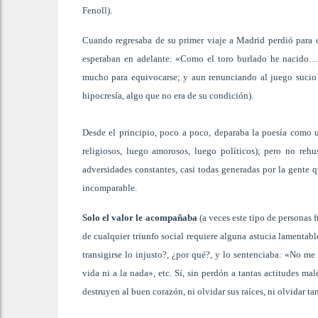
Fenoll).
Cuando regresaba de su primer viaje a Madrid perdió para c
esperaban en adelante: «Como el toro burlado he nacido…»
mucho para equivocarse; y aun renunciando al juego sucio 
hipocresía, algo que no era de su condición).
Desde el principio, poco a poco, deparaba la poesía como u
religiosos, luego amorosos, luego políticos); pero no re
adversidades constantes, casi todas generadas por la gente q
incomparable.
Solo el valor le acompañaba
(a veces este tipo de personas f
de cualquier triunfo social requiere alguna astucia lamentab
transigirse lo injusto?, ¿por qué?, y lo sentenciaba: «No m
vida ni a la nada», etc. Sí, sin perdón a tantas actitudes m
destruyen al buen corazón, ni olvidar sus raíces, ni olvidar t