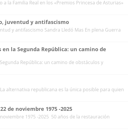
 a la Familia Real en los «Premios Princesa de Asturias»
, juventud y antifascismo
ntud y antifascismo Sandra Lledó Mas En plena Guerra
s en la Segunda República: un camino de
a Segunda República: un camino de obstáculos y
a alternativa republicana es la única posible para quien
22 de noviembre 1975 -2025
noviembre 1975 -2025 50 años de la restauración