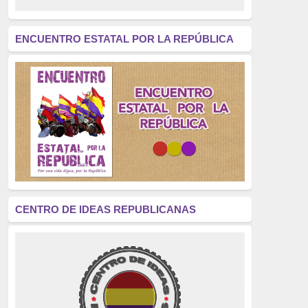
revolución
(312)
América Latina
(305)
ENCUENTRO ESTATAL POR LA REPÚBLICA
Exhumación
(304)
Golpe de Estado
(304)
Brigadas Internacionales
(303)
pensamiento
(294)
Revisionismo
(289)
La Transición
(275)
CENTRO DE IDEAS REPUBLICANAS
presos políticos
(273)
educación pública
(270)
La Izquierda
(260)