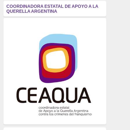
antifascismo
(1006)
COORDINADORA ESTATAL DE APOYO A LA
QUERELLA ARGENTINA
Eventos
(914)
Historia
(752)
Crímenes del franquismo
(721)
dictadura
(699)
Feminismo
(607)
neofranquismo
(567)
Justicia Universal
(527)
Derechos Humanos
(522)
Nacionalcatolicismo
(514)
Exilio
(506)