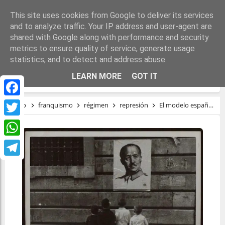
This site uses cookies from Google to deliver its services
and to analyze traffic. Your IP address and user-agent are
shared with Google along with performance and security
metrics to ensure quality of service, generate usage
statistics, and to detect and address abuse.
EL MODELO ESPAÑOL DE IMPUNIDAD
LEARN MORE
GOT IT
Facebook
Inicio
franquismo
régimen
represión
El modelo español de impunidad
Twitter
WhatsApp
Telegram