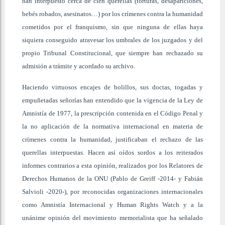
han interpuesto cerca de cien querellas (torturas, desapariciones,
bebés robados, asesinatos…) por los crímenes contra la humanidad
cometidos por el franquismo, sin que ninguna de ellas haya
siquiera conseguido atravesar los umbrales de los juzgados y del
propio Tribunal Constitucional, que siempre han rechazado su
admisión a trámite y acordado su archivo.
Haciendo virtuosos encajes de bolillos, sus doctas, togadas y
empuñetadas señorías han entendido que la vigencia de la Ley de
Amnistía de 1977, la prescripción contenida en el Código Penal y
la no aplicación de la normativa internacional en materia de
crímenes contra la humanidad, justificaban el rechazo de las
querellas interpuestas. Hacen así oídos sordos a los reiterados
informes contrarios a esta opinión, realizados por los Relatores de
Derechos Humanos de la ONU (Pablo de Greiff -2014- y Fabián
Salvioli -2020-), por reconocidas organizaciones internacionales
como Amnistía Internacional y Human Rights Watch y a la
unánime opinión del movimiento memorialista que ha señalado