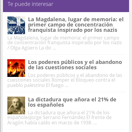
Te puede interesar
La Magdalena, lugar de memoria: el
primer campo de concentración
franquista inspirado por los nazis
La Magdalena, lugar de memoria: el primer campo
de concentración franquista inspirado por los nazis
/ Olga Agüero La dic ...
Los poderes públicos y el abandono
de las cuestiones sociales
Los poderes públicos y el abandono de las
cuestiones sociales Romper el bloqueo contra el
pueblo palestino El fuego ...
La dictadura que añora el 21% de
los españoles
La dictadura que añora el 21% de los
españolesJorge Serrano Fernández El frente de
Aragón había caído en marzo de 1938. ...