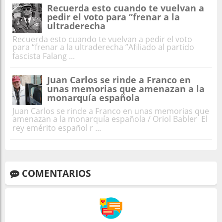
Recuerda esto cuando te vuelvan a
pedir el voto para “frenar a la
ultraderecha
Recuerda esto cuando te vuelvan a pedir el voto
para “frenar a la ultraderecha ”Afiliado al partido
fascista Falang ...
Juan Carlos se rinde a Franco en
unas memorias que amenazan a la
monarquía española
Juan Carlos se rinde a Franco en unas memorias que
amenazan a la monarquía española / Oriol Babler El
rey emérito español r ...
COMENTARIOS