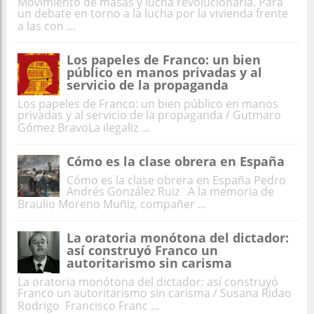
Movimiento de masas y lucha revolucionaria. Para
un debate en torno a la lucha por la vivienda frente
a las con ...
Los papeles de Franco: un bien
público en manos privadas y al
servicio de la propaganda
Los papeles de Franco: un bien público en manos
privadas y al servicio de la propaganda / Gutmaro
Gómez BravoLa ilegaliz ...
Cómo es la clase obrera en España
Cómo es la clase obrera en España Pedro
Andrés González Ruiz A la memoria de
Braulio Moreno Muñiz, compañer ...
La oratoria monótona del dictador:
así construyó Franco un
autoritarismo sin carisma
La oratoria monótona del dictador: así construyó
Franco un autoritarismo sin carisma / Susana Ridao
Rodrigo Francisco Franc ...